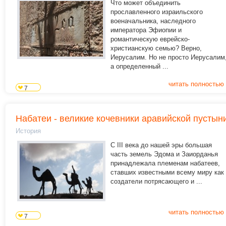
Что может объединить
прославленного израильского
военачальника, наследного
императора Эфиопии и
романтическую еврейско-
христианскую семью? Верно,
Иерусалим.
Но не просто Иерусалим
а определенный ...
читать полностью
7
Набатеи - великие кочевники аравийской пустын
История
С III века до нашей эры большая
часть земель Эдома и Заиорданья
принадлежала племенам набатеев,
ставших известными всему миру как
создатели потрясающего и ...
читать полностью
7