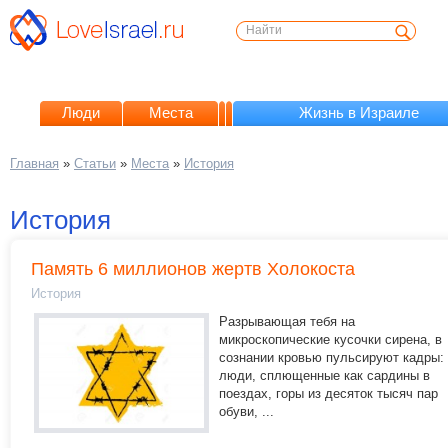
Люди
Места
Жизнь в Израиле
Главная
»
Статьи
»
Места
»
История
История
Память 6 миллионов жертв Холокоста
История
Разрывающая тебя на
микроскопические кусочки сирена, в
сознании кровью пульсируют кадры:
люди, сплющенные как сардины в
поездах, горы из десяток тысяч пар
обуви, ...