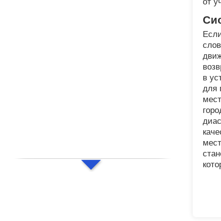
от у
Си
Если
слов
движ
возв
в ус
для 
мест
горо
диас
каче
мест
стан
кото