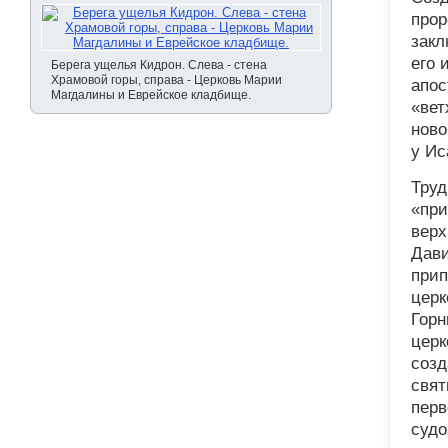
прор
закл
его 
Берега ущелья Кидрон. Слева - стена
Храмовой горы, справа - Церковь Марии
апос
Магдалины и Еврейское кладбище.
«вет
ново
у Ис
Труд
«при
верх
Дави
прип
церк
Горн
церк
созд
свят
перв
судо