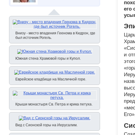
похо
его 
усы
Эпи
Внизу - место впадения Геенома в Кидрон, где
Царь
был источник Рогель.
Храм
«Сио
и от
Южная стена Храмовой горы и Купол.
этог
«гор
Иеру
Еврейское кладбище на Масличной горе.
назв
высо
Иеру
пред
Крыши монастыря Св. Петра и крика петуха.
«мес
Его»
Сио
Вид с Сионской горы на Иерусалим.
Созд