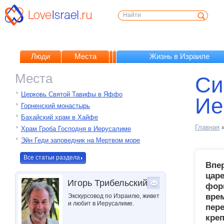
Люди
Места
Жизнь в Израиле
Места
Си
Церковь Святой Тавифы в Яффо
Ие
Горненский монастырь
Бахайский храм в Хайфе
Главная
Храм Гроба Господня в Иерусалиме
Эйн Геди заповедник на Мертвом море
Все статьи раздела
Впе
цар
Игорь Трибельский
форп
врем
Экскурсовод по Израилю, живет
и любит в Иерусалиме.
пере
креп