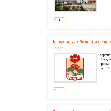
21
Кармиэль - обожаю и нежн
Города
Кармиэ
Прежде 
прожила
лет. Но
20