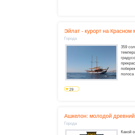
Эйлат - курорт на Красном 
Города
359 сол
темпера
градусо
прекра
побере
полоса 
29
Ашкелон: молодой древний
Города
Какой о