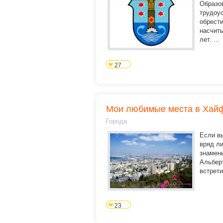
Образов
трудоус
обрест
насчит
лет. ...
27
Мои любимые места в Хай
Города
Если вы
вряд ли
знамен
Альбер
встрети
23