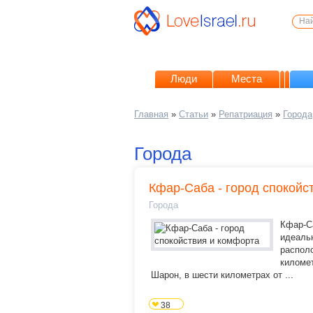
Люди
Места
Главная
»
Статьи
»
Репатриация
»
Города
Города
Кфар-Саба - город спокойс
Города
Кфар-С
идеаль
располо
километ
Шарон, в шести километрах от ...
38