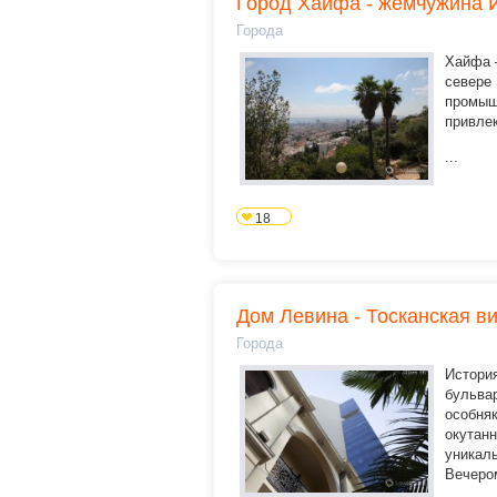
Город Хайфа - жемчужина 
Города
Хайфа –
севере
промыш
привле
...
18
Дом Левина - Тосканская в
Города
История
бульва
особняк
окутан
уникал
Вечером