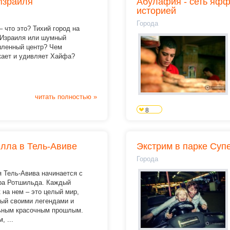
Израиля
Абулафия - сеть яфф
историей
Города
 что это? Тихий город на
 Израиля или шумный
ленный центр? Чем
кает и удивляет Хайфа?
читать полностью »
8
илла в Тель-Авиве
Экстрим в парке Суп
Города
 Тель-Авива начинается с
ра Ротшильда. Каждый
 на нем – это целый мир,
ный своими легендами и
ьным красочным прошлым.
, ...