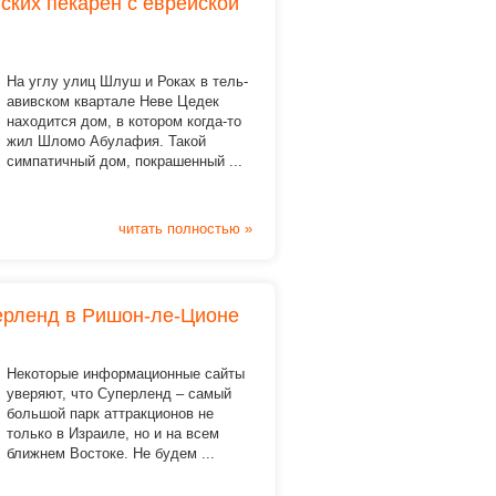
ских пекарен с еврейской
На углу улиц Шлуш и Роках в тель-
авивском квартале Неве Цедек
находится дом, в котором когда-то
жил Шломо Абулафия. Такой
симпатичный дом, покрашенный ...
читать полностью »
ерленд в Ришон-ле-Ционе
Некоторые информационные сайты
уверяют, что Суперленд – самый
большой парк аттракционов не
только в Израиле, но и на всем
ближнем Востоке. Не будем ...