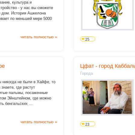
ание, культура и
тройство - у нас вы сможете
и дом.
История Ашкелона
ывает по меньшей мере 5000
читать полностью »
25
фе
Цфат - город Каббал
Города
 никогда не были в Хайфе, то
 знаете, где растут
итые пальмы, посаженные
том Эйнштейном, где можно
ть бенгальских ...
читать полностью »
23