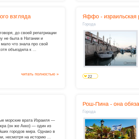
ого взгляда
Яффо - израильская 
Города
говоря, до своей репатриации
зу не была в Натании и
мало что знала про свой
хотя объездила к ...
читать полностью »
22
Рош-Пина - она обяз
Города
ые морские врата Израиля —
кра (он же Акко) — один из
йших городов мира. Однако в
и, несмотря на историю ...