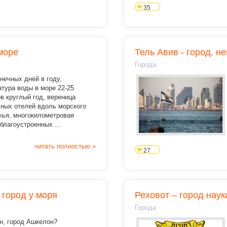
35
море
Тель Авив - город, н
Города
нечных дней в году,
тура воды в море 22-25
в круглый год, вереница
сных отелей вдоль морского
жья, многокилометровая
благоустроенных ...
читать полностью »
27
 город у моря
Реховот – город наук
Города
н, город Ашкелон?