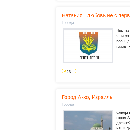
Натания - любовь не с перв
Города
Честно 
я ни ра
вообще 
город, 
23
Город Акко, Израиль.
Города
Северн
город А
древне
наши дн