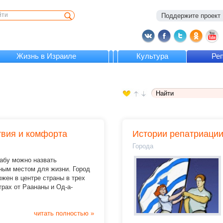
Поддержите проект :
Жизнь в Израиле
Культура
Ре
твия и комфорта
Истории репатриаци
Города
абу можно назвать
ным местом для жизни. Город
жен в центре страны в трех
рах от Раананы и Oд-а-
читать полностью »