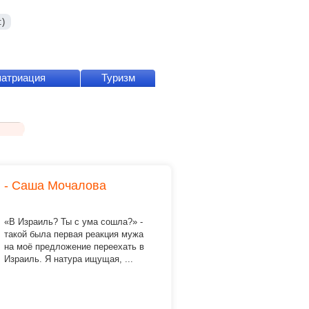
)
патриация
Туризм
и - Саша Мочалова
«В Израиль? Ты с ума сошла?» -
такой была первая реакция мужа
на моё предложение переехать в
Израиль.
Я натура ищущая, ...