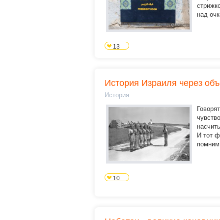
стрижк
над очк
13
История Израиля через объ
История
Говорят
чувство
насчиты
И тот ф
помним 
10