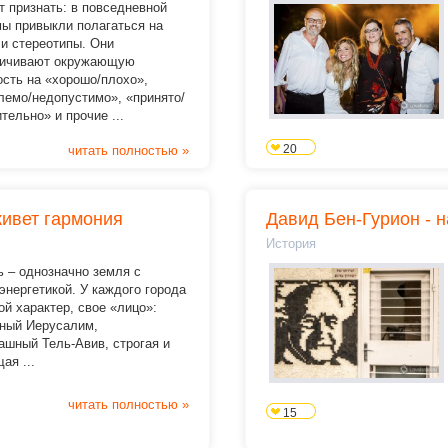
 признать: в повседневной
мы привыкли полагаться на
и стереотипы. Они
ничивают окружающую
ость на «хорошо/плохо»,
лемо/недопустимо», «принято/
тельно» и прочие ...
20
читать полностью »
живет гармония
Давид Бен-Гурион - 
История
 – однозначно земля с
энергетикой. У каждого города
ой характер, свое «лицо»:
ный Иерусалим,
ашный Тель-Авив, строгая и
ая ...
читать полностью »
15