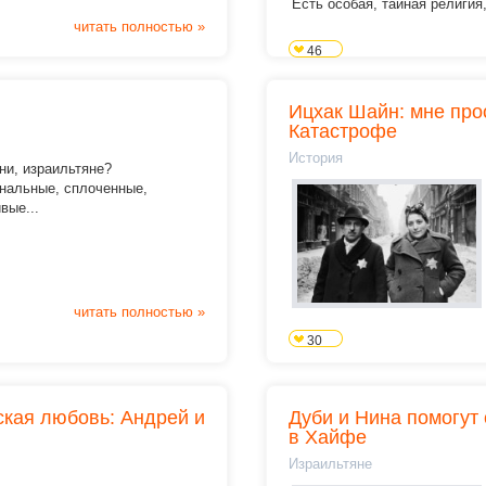
Есть особая, тайная религия, 
читать полностью »
46
Ицхак Шайн: мне про
Катастрофе
История
ни, израильтяне?
нальные, сплоченные,
вые...
читать полностью »
30
кая любовь: Андрей и
Дуби и Нина помогут
в Хайфе
Израильтяне