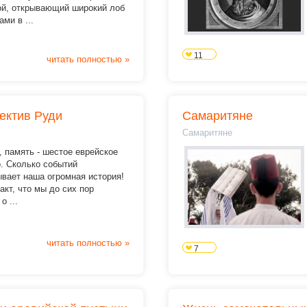
ой, открывающий широкий лоб
ами в ...
11
читать полностью »
ектив Руди
Самаритяне
Самаритяне
, память - шестое еврейское
. Сколько событий
вает наша огромная история!
акт, что мы до сих пор
о ...
читать полностью »
7