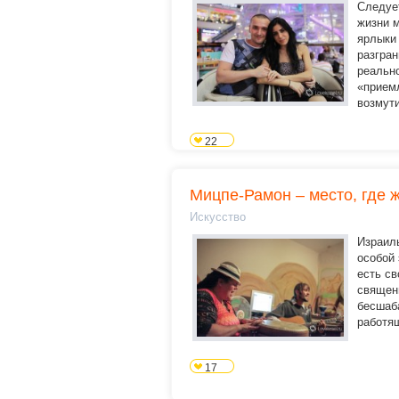
Следует
жизни 
ярлыки 
разгра
реальн
«прием
возмути
22
Мицпе-Рамон – место, где 
Искусство
Израиль
особой 
есть св
священ
бесшаб
работящ
17