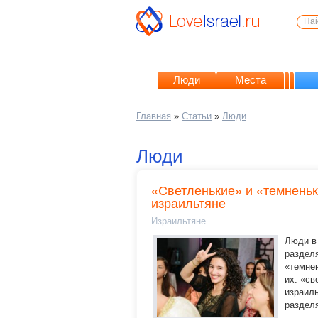
Люди
Места
Главная
»
Статьи
»
Люди
Люди
«Светленькие» и «темнень
израильтяне
Израильтяне
Люди в
раздел
«темнен
их: «св
израиль
разделя