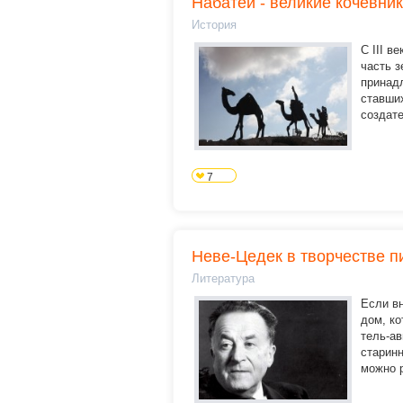
Набатеи - великие кочевни
История
С III в
часть 
принад
ставши
создате
7
​Неве-Цедек в творчестве 
Литература
Если в
дом, к
тель-ав
старин
можно р