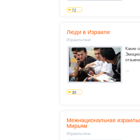
72
Люди в Израиле
Израильтяне
Какие о
Эмоцио
отзывчи
...
30
Межнациональная израильс
Мирьям
Израильтяне