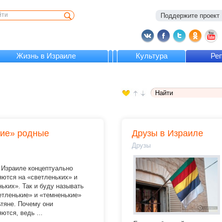
Поддержите проект :
Жизнь в Израиле
Культура
Ре
кие» родные
Друзы в Израиле
Друзы
 Израиле концептуально
яются на «светленьких» и
ьких». Так и буду называть
етленькие» и «темненькие»
тяне. Почему они
ются, ведь ...