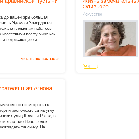
ки аравийской пустыни
Жизнь замечательных
Оливьеро
Искусство
ека до нашей эры большая
земель Эдома и Заиорданья
лежала племенам набатеев,
х известными всему миру как
ли потрясающего и ...
читать полностью »
4
писателя Шая Агнона
нимательно посмотреть на
оторый расположился на углу
ивских улиц Шлуш и Роках, в
ном квартале Неве-Цедек,
азглядеть табличку. На ...