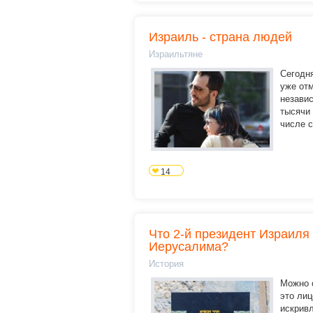
Израиль - страна людей
Израильтяне
Сегодня
уже от
независ
тысячи 
числе с
14
Что 2-й президент Израиля
Иерусалима?
История
Можно с
это лиц
искривл