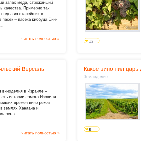
ий запах меда, строжайший
ь качества. Примерно так
т одна из старейших в
 пасек – пасека киббуца Эйн-
..
читать полностью »
12
ильский Версаль
Какое вино пил царь
Земледелие
я виноделия в Израиле –
асть истории самого Израиля.
нейших времен вино рекой
 в землях Ханаана и
ялось к ...
9
читать полностью »