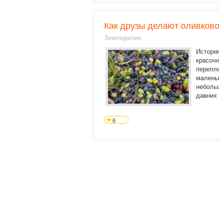
Как друзы делают оливков
Земледелие
История
красочн
перепле
маленьк
неболь
давних 
6