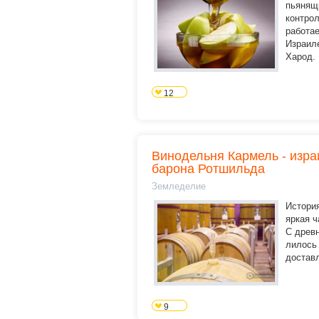
пьянящ
контрол
работае
Израиле
Харод. .
12
Винодельня Кармель - изра
барона Ротшильда
Земледелие
Истори
яркая ч
С древ
лилось
доставл
9