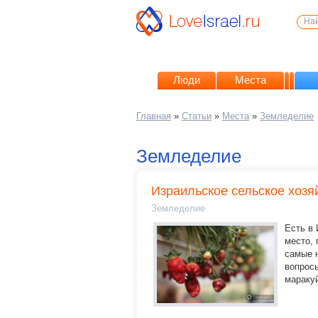
Люди
Места
Главная
»
Статьи
»
Места
»
Земледелие
Земледелие
Израильское сельское хозя
Земледелие
Есть в
место, 
самые 
вопросы
маракуй