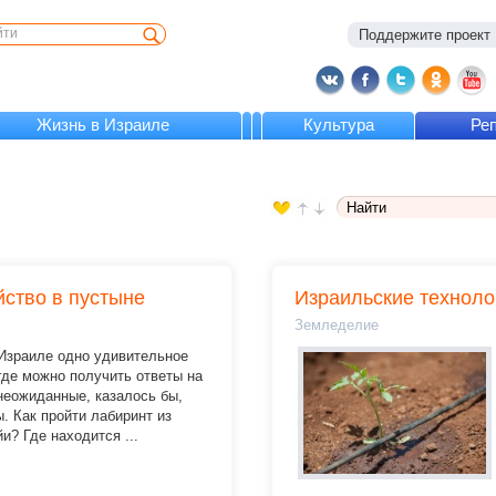
Поддержите проект :
Жизнь в Израиле
Культура
Ре
йство в пустыне
Израильские техноло
Земледелие
 Израиле одно удивительное
где можно получить ответы на
неожиданные, казалось бы,
. Как пройти лабиринт из
и? Где находится ...