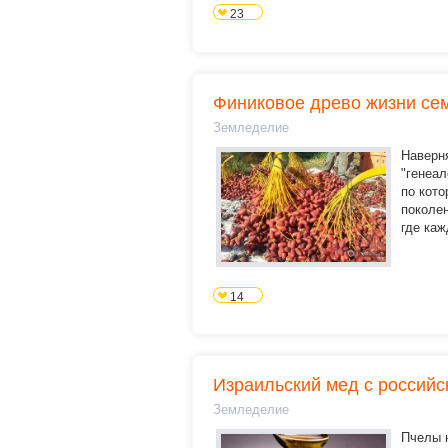
23
Финиковое древо жизни с
Земледелие
Наверня
"генеал
по кото
поколен
где каж
14
Израильский мед с российс
Земледелие
Пчелы 