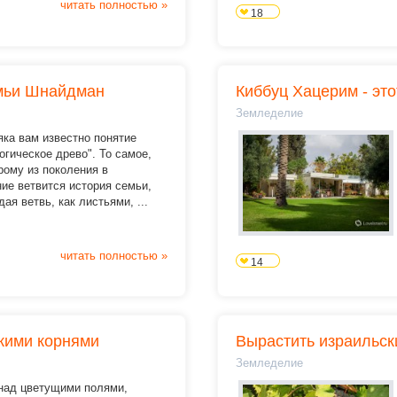
читать полностью »
18
емьи Шнайдман
Киббуц Хацерим - эт
Земледелие
ка вам известно понятие
огическое древо". То самое,
рому из поколения в
ие ветвится история семьи,
дая ветвь, как листьями, ...
читать полностью »
14
кими корнями
Вырастить израильск
Земледелие
над цветущими полями,