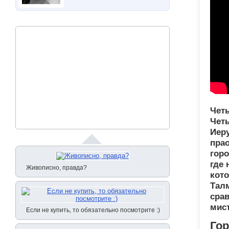
Четы
Чет
Иеру
прао
горо
где 
Живописно, правда?
кот
Талм
срав
мист
Если не купить, то обязательно посмотрите :)
Гор