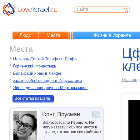
Люди
Места
Жизнь в Израиле
Места
Цф
Церковь Святой Тавифы в Яффо
кл
Горненский монастырь
Бахайский храм в Хайфе
Главная
Храм Гроба Господня в Иерусалиме
Эйн Геди заповедник на Мертвом море
Все статьи раздела
Соня Прусман
Экскурсовод по Израилю. Не
могу назвать любимое место в
стране, так как они все любимые
:)