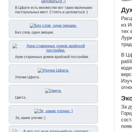
В Цфате есть множество вот таких маленьких
Ду
пасторальных мест. Стоять и целоваться :)
Расц
из И
тех 
Без слов, одни эмоции.
Лури
трад
В Цф
Арки старинных домов арабской постройки.
рабб
коде
верс
Улочки Цфата.
Изуч
отно
Эк
Цвета.
За д
Горо
Эх, какие улочки :)
сост
появ