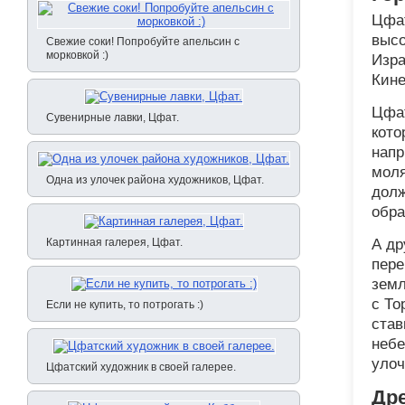
Цфат
высо
Свежие соки! Попробуйте апельсин с
морковкой :)
Изра
Кине
Цфат
Сувенирные лавки, Цфат.
кото
напр
моля
Одна из улочек района художников, Цфат.
долж
обра
Картинная галерея, Цфат.
А др
пере
земл
с То
Если не купить, то потрогать :)
став
небе
улоч
Цфатский художник в своей галерее.
Др