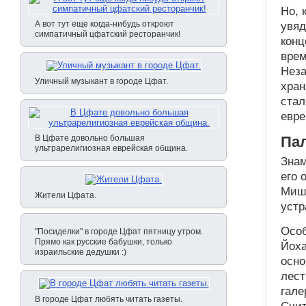
Но, 
А вот тут еще когда-нибудь откроют
увяд
симпатичный цфатский ресторанчик!
конц
врем
Неза
Уличный музыкант в городе Цфат.
хран
стал
евре
В Цфате довольно большая
Па
ультрарелигиозная еврейская община.
Знам
его 
Мишн
Жители Цфата.
устр
Особ
"Посиделки" в городе Цфат пятницу утром.
Прямо как русские бабушки, только
Йоха
израильские дедушки :)
осно
лест
гале
В городе Цфат любять читать газеты.