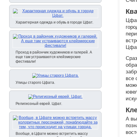
Счит
Кв
Цфат
Характерная одежда и обувь в городе Цфат.
горо
пери
встр
Цфа
Проход в райончик художников и галерей. А
еще там устраиваются клейзмерские
Сраз
фестивали!
обра
забр
все 
Улицы старого Цфата.
можн
ювел
иску
Религиозный еврей. Цфат.
Кл
А вы
позн
вост
Вообще, в Цфате можно встретить массу