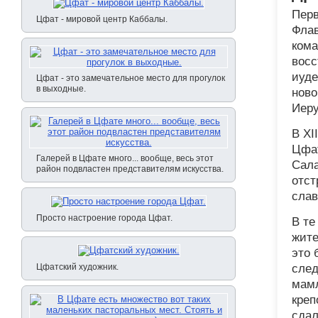
Перв
Цфат - мировой центр Каббалы.
Флав
кома
восс
иуде
Цфат - это замечательное место для прогулок
в выходные.
ново
Иеру
В XI
Цфат
Галерей в Цфате много... вообще, весь этот
Сала
район подвластен представителям искусства.
отст
слав
Просто настроение города Цфат.
В те
жите
это 
Цфатский художник.
след
мамл
креп
сдал