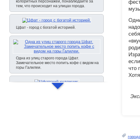
колоритных персонажей, понаблюдайте за
фест
тем, что происходит на улицах города.
музы
Одни
надо
Цфат - город с богатой историей.
себя
«вку
роди
Изра
Одна из улиц старого города Цфат.
если
Замечательное место попить кофе с видом на
горы Галилеи.
что 
Хотя
Цфатский художник.
Экс
Цфат с вершины горы.
Вид Цфата.
город