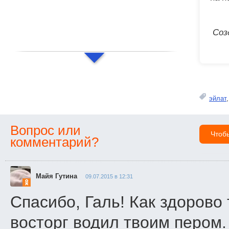
Соз
эйлат
Вопрос или
Чтоб
комментарий?
Майя Гутина
09.07.2015 в 12:31
Спасибо, Галь! Как здорово
восторг водил твоим пером.