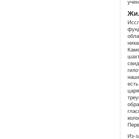
учен
Жил
Иссл
фунд
обла
ника
Каме
шахт
свид
гипо
наше
есть
царя
треу
обра
глас
коло
Пер
Из-з