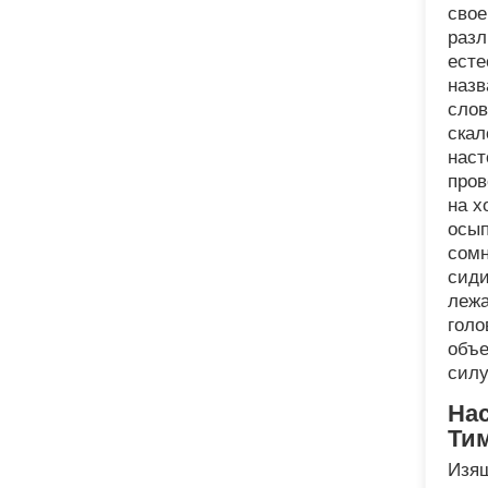
свое
разл
есте
назв
слов
скал
наст
пров
на х
осып
сомн
сиди
лежа
голо
объе
силу
На
Ти
Изящ