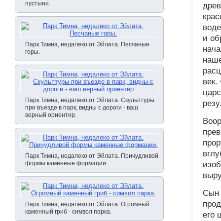
пустыни.
древ
крас
воде
и об
Парк Тимна, недалеко от Эйлата. Песчаные
нача
горы.
наше
расц
век.
царс
Парк Тимна, недалеко от Эйлата. Скульптуры
резу
при въезде в парк, видны с дороги - ваш
верный ориентир.
Воор
прев
прор
вглу
Парк Тимна, недалеко от Эйлата. Причудливой
формы каменные формации.
изоб
выру
Сын 
прод
Парк Тимна, недалеко от Эйлата. Огромный
каменный гриб - символ парка.
его 