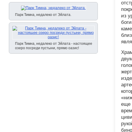
отст
покр
Парк Тимна, недалеко от Эйлата.
из у
боги
каме
близ
явля
Парк Тимна, недалеко от Эйлата - настоящее
озеро посреди пустыни, прямо оазис!
Храм
двум
голо
жерт
изде
арте
кото
«ниж
еще 
врем
циви
руко
бино