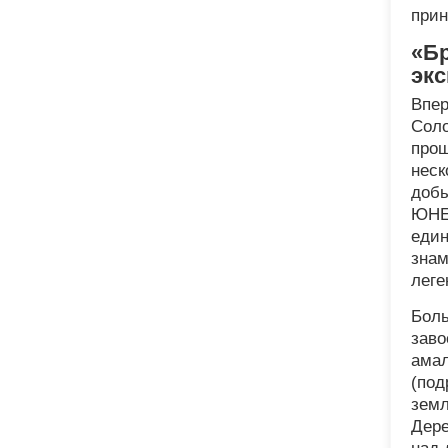
прин
«Бр
эк
Впер
Соло
прош
неск
добы
ЮНЕС
един
знам
леге
Боль
заво
амал
(под
земл
Дере