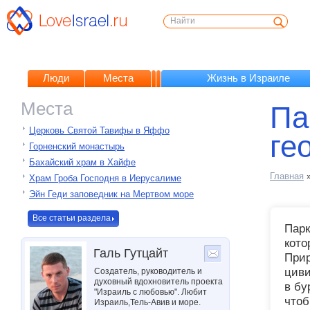
Люди
Места
Жизнь в Израиле
Места
Па
Церковь Святой Тавифы в Яффо
ге
Горненский монастырь
Бахайский храм в Хайфе
Главная
Храм Гроба Господня в Иерусалиме
Эйн Геди заповедник на Мертвом море
Все статьи раздела
Парк
кото
Галь Гутцайт
Прир
циви
Создатель, руководитель и
духовный вдохновитель проекта
в бу
"Израиль с любовью". Любит
чтоб
Израиль,Тель-Авив и море.