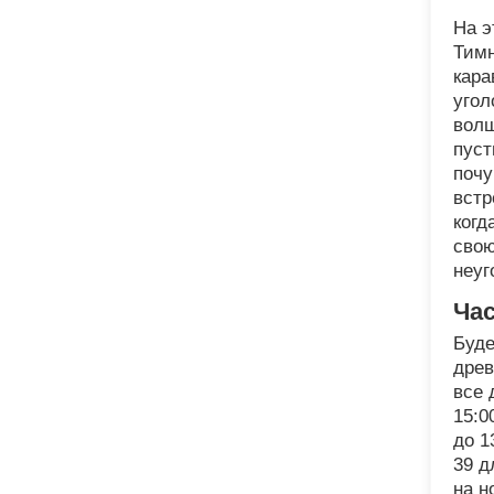
На э
Тимн
кара
угол
волш
пуст
почу
встр
когд
свою
неуг
Ча
Буде
древ
все 
15:0
до 1
39 д
на н