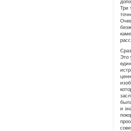
допо
Три 
точн
Очев
безж
каме
расс
Сраз
Это 
един
истр
ценн
изоб
кото
засл
была
и зн
поко
проо
сове