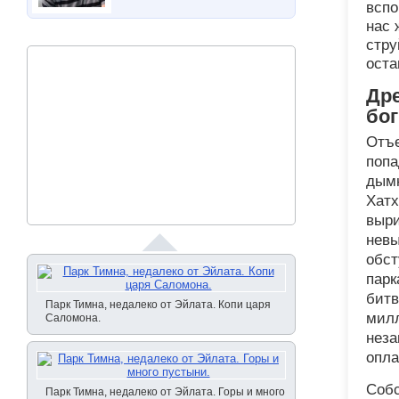
вспо
нас 
стру
оста
Дре
бо
Отъе
попа
дымк
Хатх
выри
невы
обст
парк
битв
Парк Тимна, недалеко от Эйлата. Копи царя
милл
Саломона.
неза
опл
Собс
Парк Тимна, недалеко от Эйлата. Горы и много