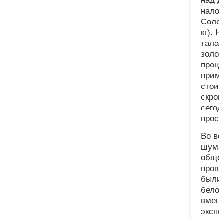
над 
нало
Соло
кг).
тала
золо
проц
прим
стои
скро
сего
прос
Во в
шума
обще
пров
были
бело
вмеш
эксп