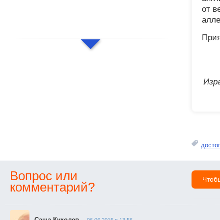
от в
алле
Прия
Изр
досто
Вопрос или
Чтоб
комментарий?
Саша Куколев