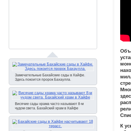
Объ
уст
моно
нахо
Замечательные Бахайские сады в Хайфе.
мил
Здесь покоится пророк Бахаулла.
стре
Мно
зде
рас
Висячие сады храма часто называют 8-м
чудом света. Бахайский храм в Хайфе
рели
Спис
К ус