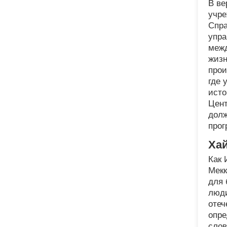
В ве
учре
Спра
упра
межд
жизн
прои
где 
исто
Цент
долж
прог
Ха
Как 
Мекк
для 
люди
отеч
опре
слов