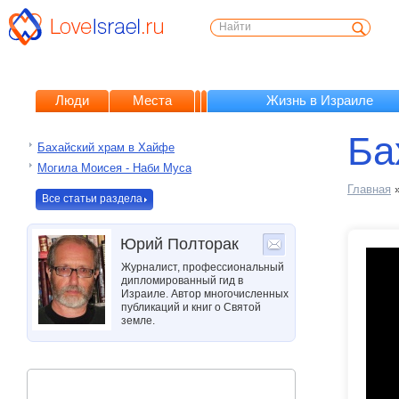
Люди
Места
Жизнь в Израиле
Ба
Бахайский храм в Хайфе
Могила Моисея - Наби Муса
Главная
Все статьи раздела
Юрий Полторак
Журналист, профессиональный
дипломированный гид в
Израиле. Автор многочисленных
публикаций и книг о Святой
земле.