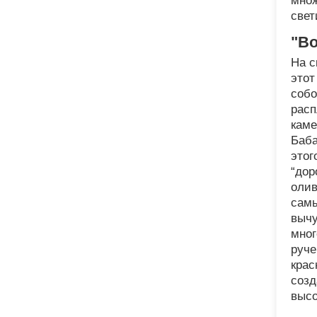
множ
свет
"В
На с
этот
собо
расп
каме
Баба
этог
“дор
олив
самы
вычу
мног
руче
крас
созд
высо