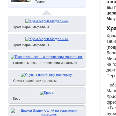
откр
Тверия.
вы п
церк
Маг
Хр
Храм Марии Магдалины.
Храм
1908
Храм Марии Магдалины.
(под
Леон
Мисс
Растительность на территории монастыря.
на г
деят
Перв
Спуск к целебному источнику.
Небо
Магд
Хрис
Крест.
фрес
в Га
бури