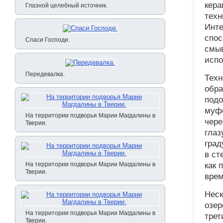
кера
Глазной целебный источник.
техн
Инте
спос
Спаси Господи.
смыв
испо
Передевалка.
Техн
обра
подо
муфе
На территории подворья Марии Магдалины в
чере
Тверии.
глаз
град
в ст
На территории подворья Марии Магдалины в
как 
Тверии.
врем
Неск
озер
На территории подворья Марии Магдалины в
трет
Тверии.