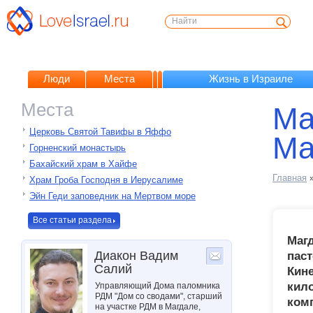
Люди
Места
Жизнь в Израиле
Места
Ма
Церковь Святой Тавифы в Яффо
Ма
Горненский монастырь
Бахайский храм в Хайфе
Главная
Храм Гроба Господня в Иерусалиме
Эйн Геди заповедник на Мертвом море
Все статьи раздела
Магд
Диакон Вадим
паст
Салий
Кине
кило
Управляющий Дома паломника
РДМ "Дом со сводами", старший
комп
на участке РДМ в Магдале,