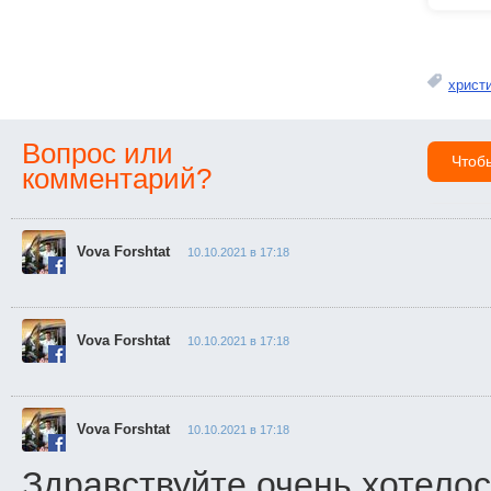
Диакон Вадим Салий на территории подводья.
христ
Трапеза в подворье.
Вопрос или
Чтоб
комментарий?
Колокол на территории подворья Марии
Магдалины в Тверии.
Vova Forshtat
10.10.2021 в 17:18
На территории подворья Марии Магдалины в
Vova Forshtat
10.10.2021 в 17:18
Тверии.
Vova Forshtat
10.10.2021 в 17:18
Здравствуйте,очень хотелос