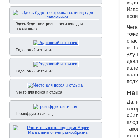
водо
Изве
прои
Здесь будет построена гостиница для
Четв
паломников.
тоже
опас
не б
Радоновый источник.
улуч
давл
изле
Радоновый источник.
пало
подх
На
Место для покоя и отдыха.
Да, 
кото
Грейпфруктовый сад.
обит
плод
тако
испо