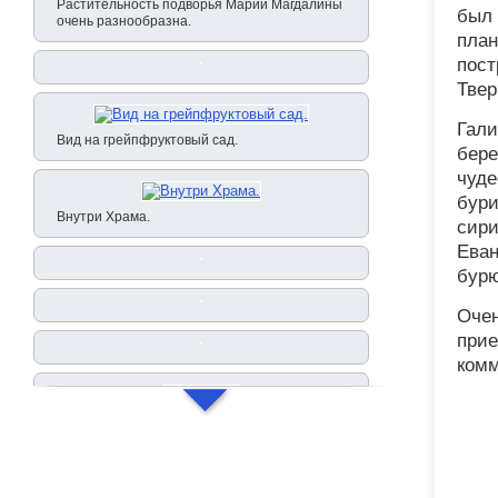
Растительность подворья Марии Магдалины
был 
очень разнообразна.
план
пост
Твер
Гали
Вид на грейпфруктовый сад.
бере
чуде
бури
Внутри Храма.
сири
Еван
бурю
Очен
прие
комм
Трапеза.