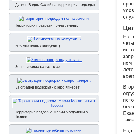
проп
Диакон Вадим Салий на территории подводья.
улов
служ
Территория подводья полна зелени.
Це
На т
четы
И симпатичных кактусов :)
исто
запр
нем 
Зелень всегда радует глаз.
лето
всег
Втор
За оградой подворья - озеро Кинерет.
окру
исто
бесо
Территория подворья Марии Магдалины в
Еван
Тверии
такж
Над 