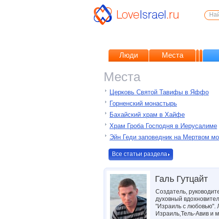
Люди
Места
Места
Церковь Святой Тавифы в Яффо
Горненский монастырь
Бахайский храм в Хайфе
Храм Гроба Господня в Иерусалиме
Эйн Геди заповедник на Мертвом м
Все статьи раздела
Галь Гутцайт
Создатель, руководит
духовный вдохновител
"Израиль с любовью".
Израиль,Тель-Авив и м