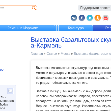
Поддержите проект :
Жизнь в Израиле
Культура
Ре
Выставка базальтовых ску
а-Кармэль
Главная
»
Статьи
»
Места
»
Выставка базальтовых с
Выставка базальтовых скульптур под открытым н
оре
может и не ультра-уникальная в своем роде эксп
бесплатна и местами неожиданна и сексуальна. Т
то рядом - обязательно загляните.
Заехав в киббуц Эйн а-Камель с 4-й дороги (если
налево), вы поворачиваете направо, проезжаете 
ель и
ь проекта
попадаете на небольшую площадь, слева от кото
 Любит
Вернее - выставка скульптур. Израильский скул
оре.
свое искусство из огромных базальтовых камней,