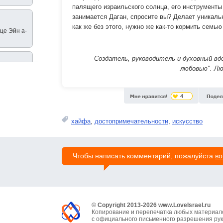
палящего израильского солнца, его инструменты
занимается Даган, спросите вы? Делает уникальн
как же без этого, нужно же как-то кормить семью 
уце Эйн а-
Создатель, руководитель и духовный вд
любовью". Лю
уце Эйн а-
4
уце Эйн а-
хайфа
,
достопримечательности
,
искусство
Чтобы написать комментарий, пожалуйста
во
уце Эйн а-
уце Эйн а-
© Copyright 2013-2026 www.LoveIsrael.ru
Копирование и перепечатка любых материалов
с официального письменного разрешения рук