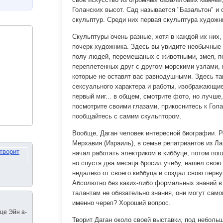
Голанских высот. Сад называется "Базальтон" и 
скульптур. Среди них первая скульптура художни
Скульптуры очень разные, хотя в каждой их них
почерк художника. Здесь вы увидите необычные
полу-людей, перемешаных с животными, змея, 
переплетенных друг с другом морскими узлами, 
которые не оставят вас равнодушными. Здесь та
сексуального характера и работы, изображающи
первый миг... в общем, смотрите фото, но лучше,
посмотрите своими глазами, прикоснитесь к Гола
пообщайтесь с самим скульптором.
Вообще, Даган человек интересной биографии. Р
Мерхавия (Израиль), в семье репатриантов из Л
начал работать электриком в киббуце, потом по
но спустя два месяца бросил учебу, нашел свою
недалеко от своего киббуца и создал свою перву
Абсолютно без каких-либо формальных знаний в 
талантам не обязательно знания, они могут сам
именно череп? Хороший вопрос.
уце Эйн а-
Творит Даган около своей выставки, под неболь