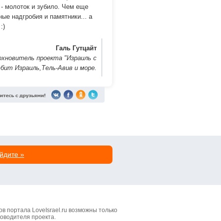
 - молоток и зубило. Чем еще
ые надгробия и памятники... а
:)
Галь Гутцайт
охновитель проекта "Израиль с
бит Израиль,Тель-Авив и море.
йдите »
 портала LoveIsrael.ru возможны только
оводителя проекта.