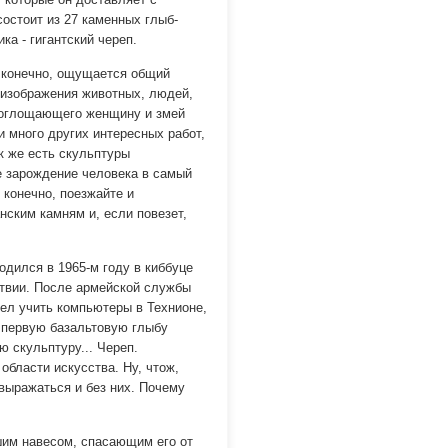
состоит из 27 каменных глыб-
ка - гигантский череп.
, конечно, ощущается общий
 изображения животных, людей,
поглощающего женщину и змей
и много других интересных работ,
к же есть скульптуры
е зарождение человека в самый
 конечно, поезжайте и
нским камням и, если повезет,
одился в 1965-м году в киббуце
атвии. После армейской службы
шел учить компьютеры в Технионе,
 первую базальтовую глыбу
ю скульптуру... Череп.
области искусства. Ну, чтож,
овыражаться и без них. Почему
шим навесом, спасающим его от