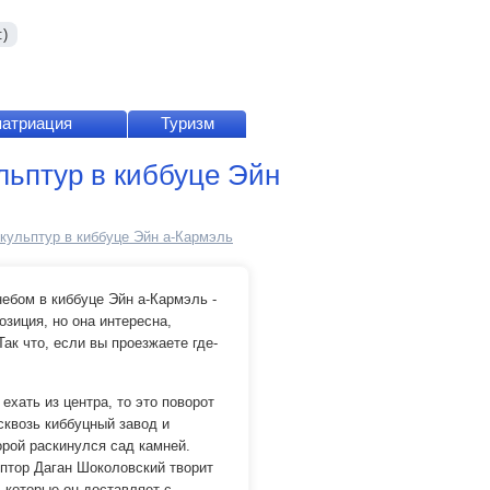
)
патриация
Туризм
льптур в киббуце Эйн
кульптур в киббуце Эйн а-Кармэль
ебом в киббуце Эйн а-Кармэль -
озиция, но она интересна,
ак что, если вы проезжаете где-
 ехать из центра, то это поворот
сквозь киббуцный завод и
рой раскинулся сад камней.
ьптор Даган Шоколовский творит
 которые он доставляет с