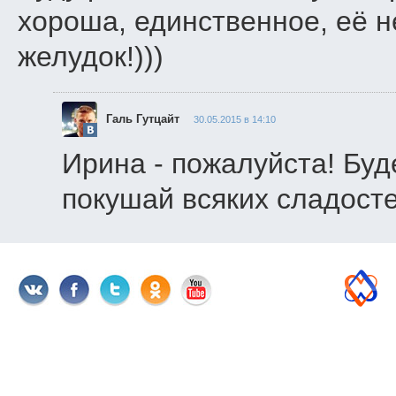
хороша, единственное, её н
желудок!)))
Галь Гутцайт
30.05.2015 в 14:10
Ирина - пожалуйста! Буд
покушай всяких сладосте