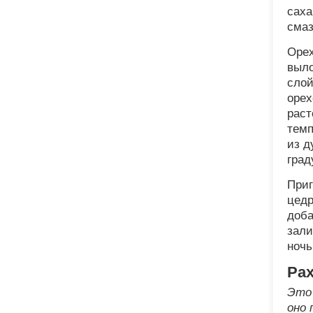
саха
смаз
Орех
выло
слой
орех
раст
темп
из д
град
Приг
цедр
доба
зали
ночь
Рах
Это 
оно 