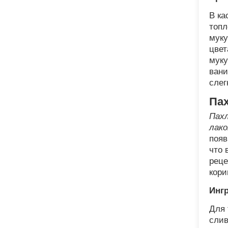
В ка
топл
муку
цвет
муку
вани
слег
Па
Пахл
лако
появ
что 
реце
кори
Инг
Для 
слив