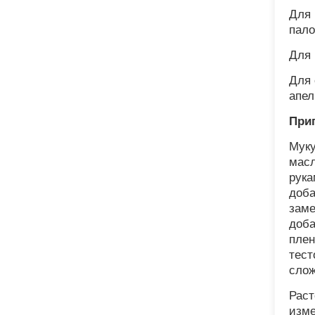
Для 
пало
Для 
Для 
апел
При
Муку
масл
рука
доба
заме
доба
плен
тест
слож
Раст
изме