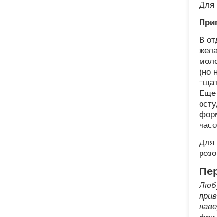
Для 
При
В от
жела
моло
(но 
тщат
Еще 
осту
форм
часо
Для 
розо
Пе
Люб
прив
наве