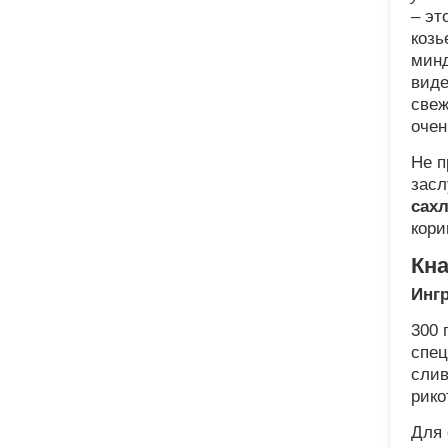
– эт
козь
минд
виде
свеж
очен
Не п
зас
сах
кори
Кн
Инг
300 
спец
слив
рико
Для 