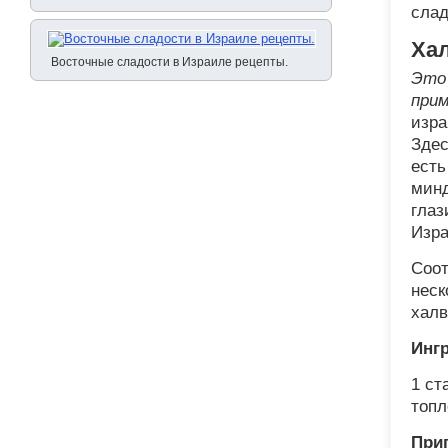
слад
Ха
Восточные сладости в Израиле рецепты.
Это 
прим
изра
Здес
есть
минд
глаз
Изра
Соот
неск
халв
Инг
1 ст
топл
При