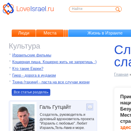
Люди
Места
Жизнь в Израиле
Культура
​С
Израильские фильмы
сл
Кошерная пища. Кошерно жить не запретишь :)
Кто такие Евреи?
Главная
Гиюр - дорога в иудаизм
Тхина (тахини) - паста на все случаи жизни
Все статьи раздела
Прие
наци
Галь Гутцайт
Безу
Мес
Создатель, руководитель и
духовный вдохновитель проекта
стра
"Израиль с любовью". Любит
зде
Израиль,Тель-Авив и море.