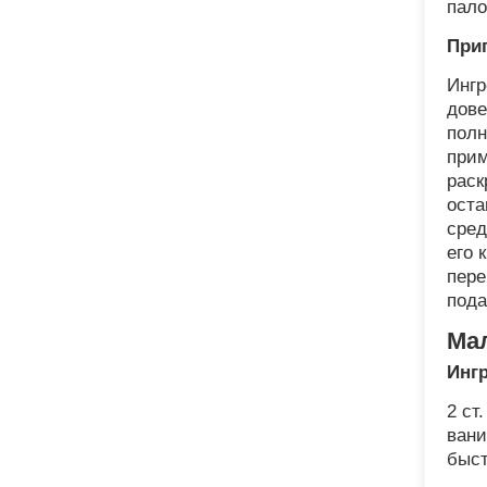
пало
При
Ингр
дове
полн
прим
раск
оста
сред
его 
пере
пода
Ма
Инг
2 ст
вани
быст