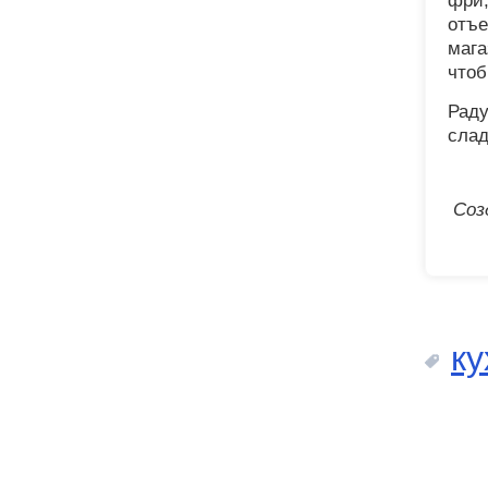
фри,
отъе
мага
чтоб
Раду
слад
Соз
ку