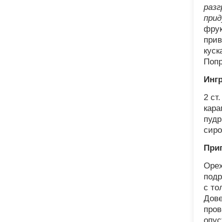
разг
прид
фрук
прив
куск
Попр
Инг
2 ст
кара
пудр
сиро
При
Орех
подр
с то
Дове
пров
опус