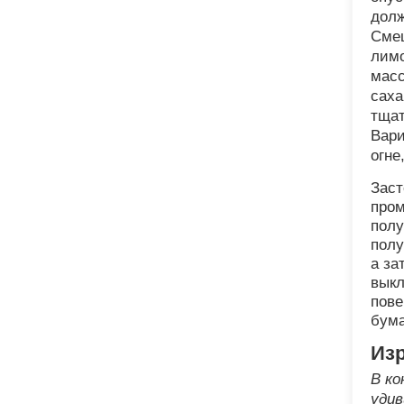
долж
Смеш
лимо
масс
саха
тщат
Вари
огне
Заст
пром
полу
полу
а за
выкл
пове
бума
Из
В ко
уди