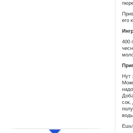
пюре
Прив
его 
Инг
400 
чесн
моло
При
Нут 
Можн
надо
Доба
сок,
полу
воды
Ешьт