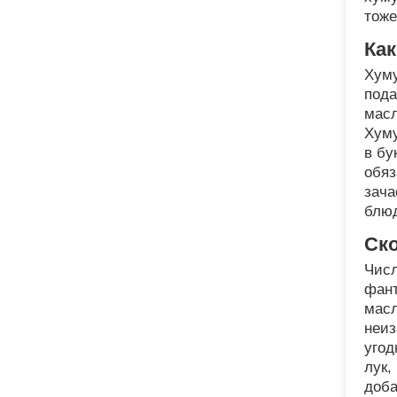
тоже
Как
Хуму
пода
масл
Хуму
в бу
обяз
зача
блюд
Ск
Числ
фант
масл
неиз
угод
лук,
доба