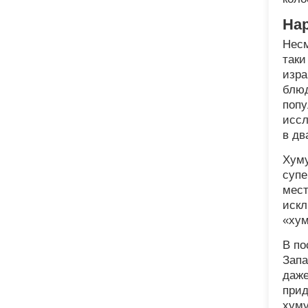
На
Несм
таки
изра
блюд
попу
иссл
в дв
Хуму
супе
мест
искл
«хум
В по
Запа
даже
прид
хуму