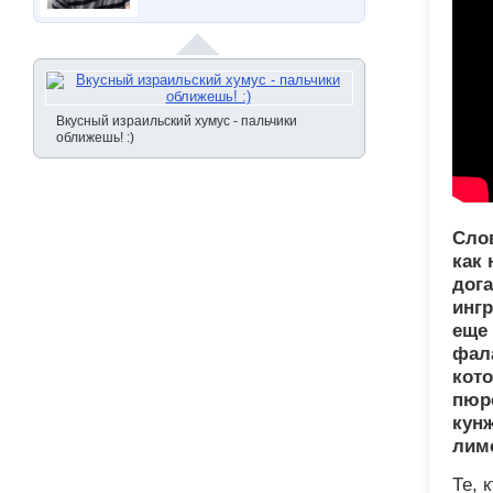
Вкусный израильский хумус - пальчики
оближешь! :)
Слово «хумус»
как 
дога
ингр
еще
фала
кото
пюре
кунж
лимо
Те, 