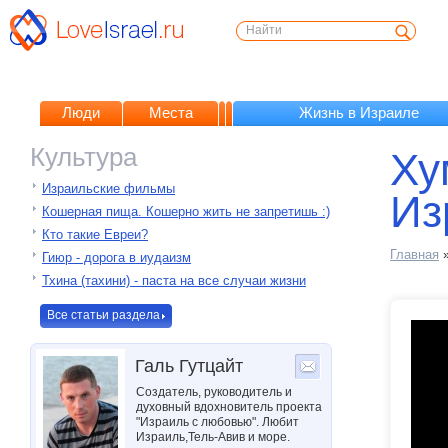
Люди
Места
Жизнь в Израиле
Культура
Ху
Израильские фильмы
Из
Кошерная пища. Кошерно жить не запретишь :)
Кто такие Евреи?
Главная
Гиюр - дорога в иудаизм
Тхина (тахини) - паста на все случаи жизни
Все статьи раздела
Галь Гутцайт
Создатель, руководитель и
духовный вдохновитель проекта
"Израиль с любовью". Любит
Израиль,Тель-Авив и море.