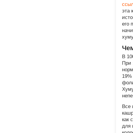
ссы
эта 
исто
его 
начи
хуму
Чем
В 10
При 
норм
19% 
фоли
Хуму
непе
Все 
кашр
как 
для 
коло