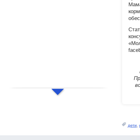
Мама
корм
обес
Стат
конс
«Мол
face
Пр
в
дети
,