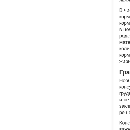
В чи
корм
корм
в це
родс
мате
коли
корм
жирн
Гра
Необ
конс
груд
и не
закл
реше
Конс
важн