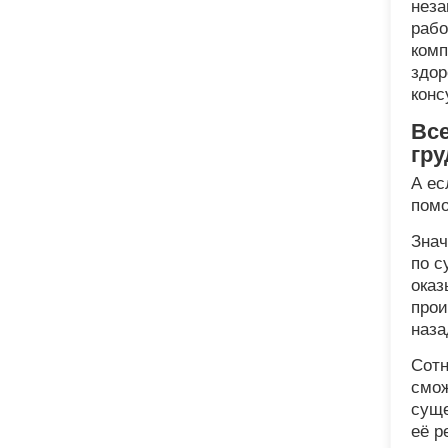
неза
рабо
комп
здор
конс
Вс
гру
А ес
пом
Знач
по с
оказ
прои
наза
Сотн
смож
суще
её р