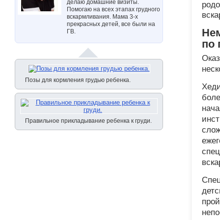
делаю домашние визиты.
родо
Помогаю на всех этапах грудного
вск
вскармливания. Мама 3-х
прекрасных детей, все были на
Нем
ГВ.
по 
Оказ
неск
Позы для кормления грудью ребенка.
Хеди
боле
нача
инст
Правильное прикладывание ребенка к груди.
слож
ежег
спец
вска
Спец
детс
прой
непо