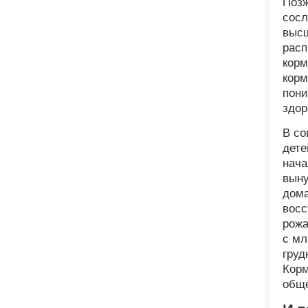
Позж
сосл
высш
расп
корм
корм
пони
здор
В со
дете
нача
выну
дома
восс
рожа
с мл
груд
Корм
обще