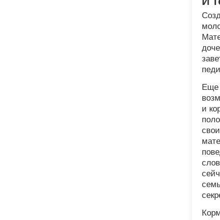
И 
Созд
моло
Мате
доче
заве
педи
Еще 
возм
и ко
поло
свои
мате
пове
слов
сейч
семь
секр
Кор