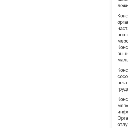
лежи
Конс
орга
наст
ноше
меро
Конс
выше
малы
Конс
сосо
нега
груд
Конс
мягк
инфо
Орга
отлу