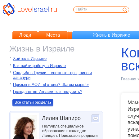
Люди
Места
Жизнь в Израиле
Жизнь в Израиле
Ко
Хайтек в Израиле
вс
Как найти работу в Израиле
Свадьба в Грузии – снежные горы, вино и
хачапури
Главная
Призыв в АОИ: «Готовы? Шагом марш!»
Гражданство Израиля как получить?
Мамо
Все статьи раздела
Изр
случ
Лилия Шапиро
вска
Получила специальное
узна
образование в колледже
помо
Лаледет. Приезжаю в роддом и