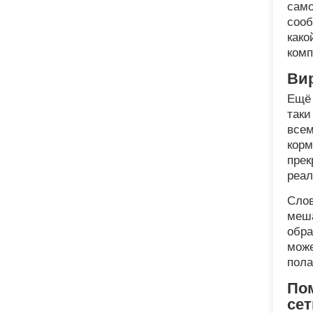
само
сооб
како
комп
Ви
Ещё 
таки
всем
корм
прек
реал
Слов
меша
обра
може
пола
По
сет