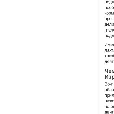
подд
необ
корм
прос
дели
груд
под
Имен
лакт
тако
деят
Чем
Из
Во-п
обла
прил
важе
не б
двиг