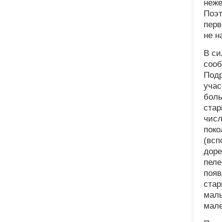
неже
Поэт
перв
не н
В си
сооб
Подр
учас
боль
стар
числ
поко
(всп
доре
пеле
появ
стар
малы
мале