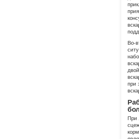
прик
прия
конс
вска
подд
Во-в
ситу
набо
вска
двой
вска
при 
вска
Раб
бол
При 
сцеж
корм
явля