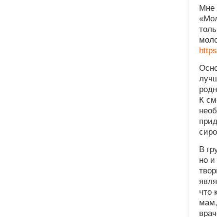
Мне 
«Мол
толь
моло
http
Осно
лучш
родн
К см
необ
прид
сиро
В гр
но и
твор
явля
что 
мам,
врач