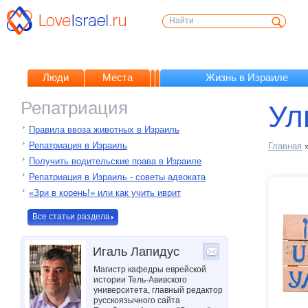
Люди
Места
Жизнь в Израиле
Репатриация
Ул
Правила ввоза животных в Израиль
Репатриация в Израиль
Главная
Получить водительские права в Израиле
Репатриация в Израиль - советы адвоката
«Зри в корень!» или как учить иврит
Все статьи раздела
Игаль Лапидус
Магистр кафедры еврейской
истории Тель-Авивского
университета, главный редактор
русскоязычного сайта