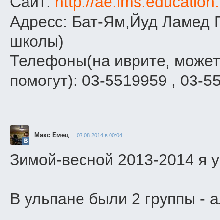
Сайт:
http://ae.lms.education
Адресс: Бат-Ям,Йуд Ламед П
школы)
Телефоны(на иврите, может
помогут): 03-5519959 , 03-5
Макс Емец
07.08.2014 в 00:04
Зимой-весной 2013-2014 я у
В ульпане были 2 группы - 