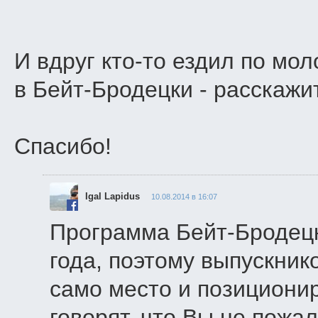
И вдруг кто-то ездил по мо
в Бейт-Бродецки - расскажи
Спасибо!
Igal Lapidus
10.08.2014 в 16:07
Программа Бейт-Бродецк
года, поэтому выпускник
само место и позициони
говорят. что Вы не пожа