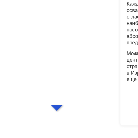
Кажд
осва
огла
наиб
посо
абсо
пред
Можн
цент
стра
в Из
еще 