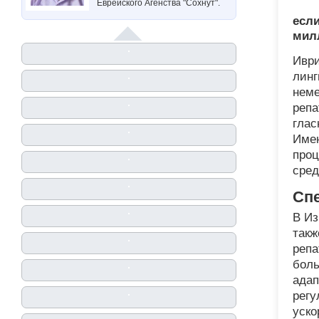
Еврейского Агенства "Сохнут".
если
мил
Иври
линг
неме
репа
глас
Имен
проц
сред
Сп
В Из
такж
репа
боль
адап
регу
уско