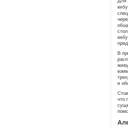
Для 
киб
спец
чере
обще
стол
кибу
пред
В пр
расп
живу
комм
трех
и об
Стои
что 
суще
помо
Ал