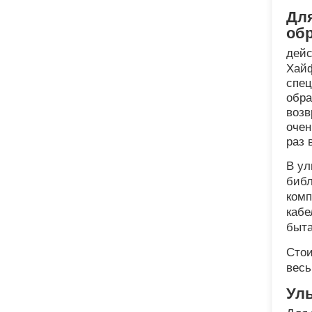
Дл
об
дей
Хай
спец
обра
возв
очен
раз 
В ул
библ
комп
кабе
быта
Стои
весь
Ул