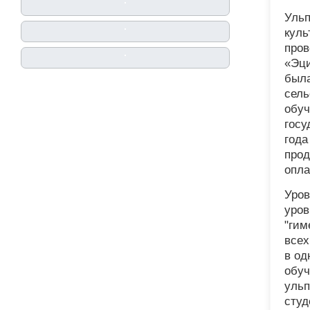
Ульп
куль
пров
«Эци
была
сель
обуч
госу
года
прод
опла
Уров
уров
"гим
всех
в од
обуч
ульп
студ