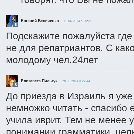
Евгений Беличенко
10.06.2014 в 20:21
Подскажите пожалуйста где
не для репатриантов. С как
молодому чел.24лет
Елизавета Пильгук
28.05.2014 в 22:44
До приезда в Израиль я уже
немножко читать - спасибо 
учила иврит. Тем не менее 
понимании грамматики, цел