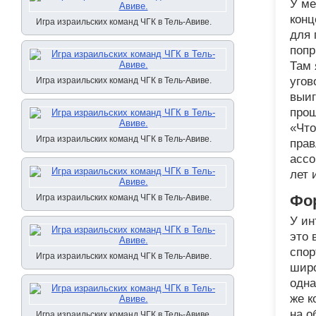
У ме
конц
Игра израильских команд ЧГК в Тель-Авиве.
для 
попр
Там 
угов
Игра израильских команд ЧГК в Тель-Авиве.
выиг
прош
«Что
Игра израильских команд ЧГК в Тель-Авиве.
прав
ассо
лет 
Фо
Игра израильских команд ЧГК в Тель-Авиве.
У ин
это 
спор
Игра израильских команд ЧГК в Тель-Авиве.
широ
одна
же к
на о
Игра израильских команд ЧГК в Тель-Авиве.