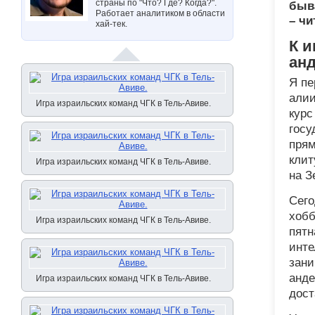
страны по "Что? Где? Когда?".
быва
Работает аналитиком в области
– чи
хай-тек.
К и
ан
Я пе
алии
Игра израильских команд ЧГК в Тель-Авиве.
курс
госу
прям
клит
Игра израильских команд ЧГК в Тель-Авиве.
на З
Сего
хобб
Игра израильских команд ЧГК в Тель-Авиве.
пятн
инте
зани
анде
Игра израильских команд ЧГК в Тель-Авиве.
дост