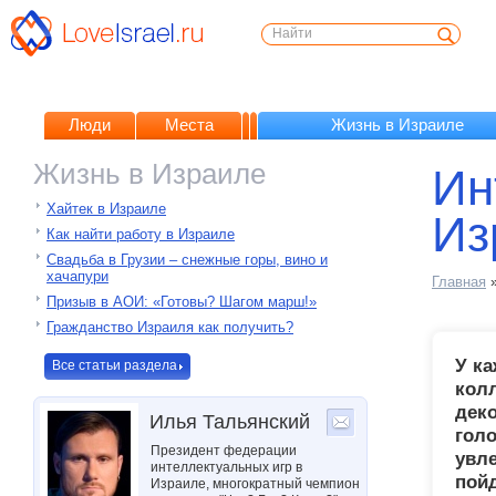
Люди
Места
Жизнь в Израиле
Жизнь в Израиле
Ин
Хайтек в Израиле
Из
Как найти работу в Израиле
Свадьба в Грузии – снежные горы, вино и
хачапури
Главная
Призыв в АОИ: «Готовы? Шагом марш!»
Гражданство Израиля как получить?
У ка
Все статьи раздела
колл
дек
Илья Тальянский
голо
Президент федерации
увл
интеллектуальных игр в
пойд
Израиле, многократный чемпион