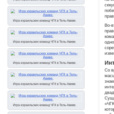
секу
побе
прав
Игра израильских команд ЧГК в Тель-Авиве.
Во-в
прав
кома
одно
Игра израильских команд ЧГК в Тель-Авиве.
соре
изве
Ин
Игра израильских команд ЧГК в Тель-Авиве.
Со в
масш
знак
Игра израильских команд ЧГК в Тель-Авиве.
инте
двад
Суще
«ЧГК
Игра израильских команд ЧГК в Тель-Авиве.
кото