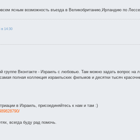
овсем ясным возможность въезда в Великобританию,Ирландию по Лессе
 в 14:30
й группе Вконтакте - Израиль с любовью. Там можно задать вопрос на
самая полная коллекция израильских фильмов и десятки тысяч красоч
триации в Израиль, присоединяйтесь к нам и там :)
489828790/
тях, всегда буду рад помочь.