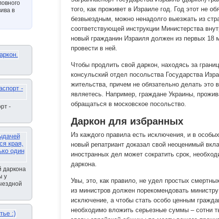
ловного
того, как проживет в Израиле год. Год этот не о
ива в
безвыездным, можно ненадолго выезжать из стран
соответствующей инструкции Министерства внут
новый гражданин Израиля должен из первых 18 м
провести в ней.
Чтобы продлить свой даркон, находясь за грани
консульский отдел посольства Государства Изра
жительства, причем не обязательно делать это в
являетесь. Например, граждане Украины, прожи
обращаться в московское посольство.
рт -
Даркон для избранных
Из каждого правила есть исключения, и в особы
новый репатриант доказал свой неоценимый вкла
иностранных дел может сократить срок, необход
даркона.
й даркона
ы у
Увы, это, как правило, не удел простых смертны
выездной
из министров должен порекомендовать министру
исключение, а чтобы стать особо ценным гражда
необходимо вложить серьезные суммы – сотни т