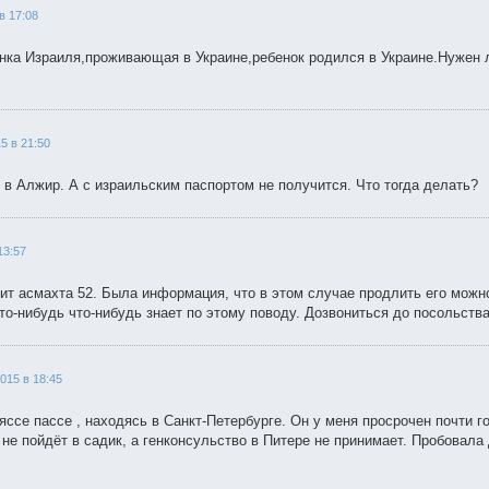
в 17:08
анка Израиля,проживающая в Украине,ребенок родился в Украине.Нужен 
5 в 21:50
 в Алжир. А с израильским паспортом не получится. Что тогда делать?
13:57
оит асмахта 52. Была информация, что в этом случае продлить его можн
то-нибудь что-нибудь знает по этому поводу. Дозвониться до посольства
2015 в 18:45
ссе пассе , находясь в Санкт-Петербурге. Он у меня просрочен почти го
 не пойдёт в садик, а генконсульство в Питере не принимает. Пробовала