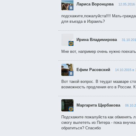
Лариса Воронцова
12.05.2016 
подскажите,пожалуйста!!!! Мать-гражд
для въезда в Израиль?
Ирина Владимирова
31.10.201
Мне вот, например очень нужно поехать
Ефим Расовский
14.10.2015 в 
Вот такой вопрос. В теудат мааваре ст
возможность продления его в России. К
Маргарита Щербакова
06.10.
Подскажите пожалуйста как обменять ля
смогу вылететь из Питера - пока внучка
обратиться? Спасибо