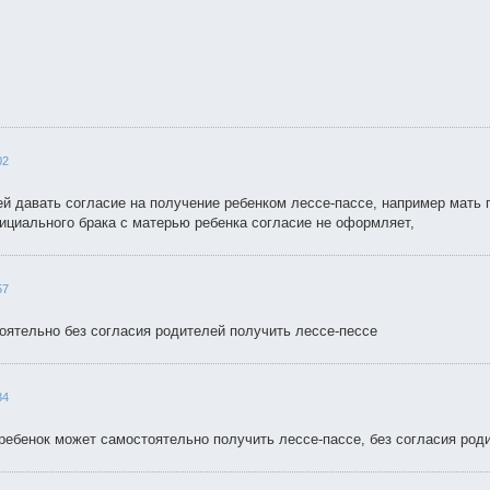
02
й давать согласие на получение ребенком лессе-пассе, например мать п
ициального брака с матерью ребенка согласие не оформляет,
57
оятельно без согласия родителей получить лессе-пессе
34
 ребенок может самостоятельно получить лессе-пассе, без согласия род