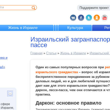
Поддержите проект :
Жизнь в Израиле
Культура
Ре
Израильский загранпаспорт
пассе
Главная
»
Статьи
»
Жизнь в Израиле
»
Израильский 
ино и
ш!»
Один из самых популярных вопросов при
ре
израильского гражданства
– вопрос об израил
беспрепятственное передвижение за рубежом 
деловых людей, но и для любителей путешест
дает нам для этого израильское гражданство?
даркон, лессе-пассе, чем они отличаются и чт
практика.
Даркон: основное правило
в сфере
в Израиле,
Загранпаспорт государства Израиль (даркон) гр