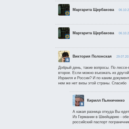
Маргарита Щербакова
06.10.
Маргарита Щербакова
06.10.
Виктория Полонская
29.07.20
Добрый день, такие вопросы. По лессе-
второе. Если можно въезжать из друго
Израиля и России? И по каким документ
нем же нет визы этой страны. Спасибо
Кирилл Пьяниченко
А какая разница откуда Вы еде
Из Германии в Швейцарию - обе 
российский паспорт погранични