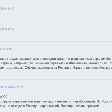
2015 в 18:40
2015 в 18:40
15 в 12:07
пасе (теудат маавар) можно передвигаться по разрешенным странам без
й страны, например, из Германии переехать в Швейцарию, можно ли из Р
ам тогда ехать. Обычно выезжаем из России в Израиль по российскому з
31.03.2016 в 22:27
те???
страны в шенгенской зоне, контроля нет (ну или выборочный). Из России
кам, на въезде в Европу - израильский. Вообще никаких проблем.