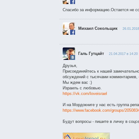
Спасибо за информацию.Остается не с
Михаил Сокольщик
26.01.2018
Галь Гутцайт
21.04.2017 в 14:20
Друзья,
Присоединяйтесь к нашей замечательно
обсуждений с тысячами комментариев, 
Мы ждем вас :)
Израиль с любовью.
https://vk.com/loveisrael
И на Мордокниге у нас есть группа репа
https://www.facebook.com/groups/205083
Будут вопросы - пишите в личку в соцсе