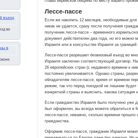
главы еврейской общины по месту вашего прожив
Лессе-пассе
Если же накопить 12 месяцев, необходимые для
никак не удается, сразу после получения гражд
езд во
получении лессе-пассе – временного израильског
документ действителен два года, но его можно 
Израиля или в консульстве Израиля за границей 
Лессе-пассе разрешает безвизовый въезд во мно
рконе.
Израиля заключен соответствующий договор. На
26 европейских стран (с недавнего времени к ни
постоянно увеличивается. Однако страны, разр
обладателям лессе-пассе, время от времени пе
режим, так что перед поездкой не лишним будет
конкретной страны и выяснить, какова ситуация 
Если гражданство Израиля было получено уже да
был оформлен, вы всегда можете обратиться в 
лессе-пассе, неважно, сколько времени прошло 
гражданства.
Оформив лессе-пассе, гражданин Израиля может
передвигаться по Европе даже без даркона. Но не