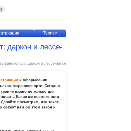
)
патриация
Туризм
: даркон и лессе-
загранпаспорт: даркон и лессе-пассе
патриации
и оформлении
ьском загранпаспорте. Сегодня
крайне важно не только для
вовать. Какие же возможности
 Давайте посмотрим, что такое
о скажут нам об этом закон и
ажданин может получить после