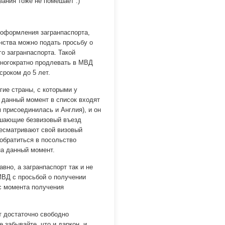
ания тоже не помешает :)
 оформления загранпаспорта,
анства можно подать просьбу о
о загранпаспорта. Такой
многократно продлевать в МВД
сроком до 5 лет.
гие страны, с которыми у
 данный момент в список входят
м присоединилась и Англия), и он
ешающие безвизовый въезд
ресматривают свой визовый
 обратиться в посольство
на данный момент.
вно, а загранпаспорт так и не
МВД с просьбой о получении
с момента получения
 достаточно свободно
 забывайте, что и даркон, и