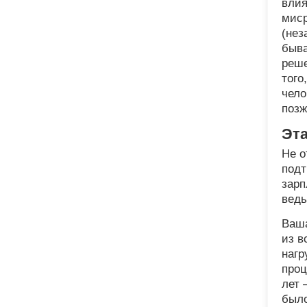
влия
миср
(нез
быва
реше
того
чело
позж
Эта
Не о
подт
зарп
ведь
Ваша
из в
нагр
проц
лет 
было