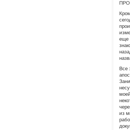
ПРО
Кром
сего
прои
изме
еще 
знаю
наза
назв
Все 
апос
Зани
несу
моей
неко
чере
из м
рабо
доку