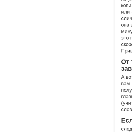
копи
или 
слич
она 
мину
это 
скор
Прив
От 
зав
А во
вам 
полу
глав
(учи
слов
Есл
след