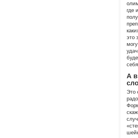
олим
где 
полу
преп
каки
это 
могу
удач
буде
себя
А в
сло
Это 
радо
Форм
скаж
случ
«сте
шейн