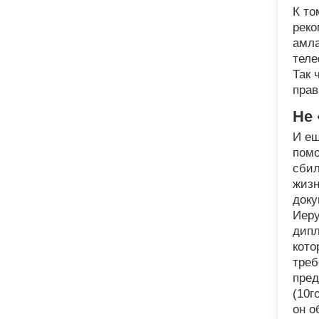
К то
реко
амла
теле
Так 
прав
Не 
И ещ
помо
сбил
жизн
доку
Иеру
дипл
кото
треб
пред
(10г
он о