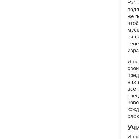
Рабо
подп
же п
чтоб
мусм
риша
Тепе
изра
Я не
свои
пред
них 
все 
спец
ново
кажд
слов
Уч
И по