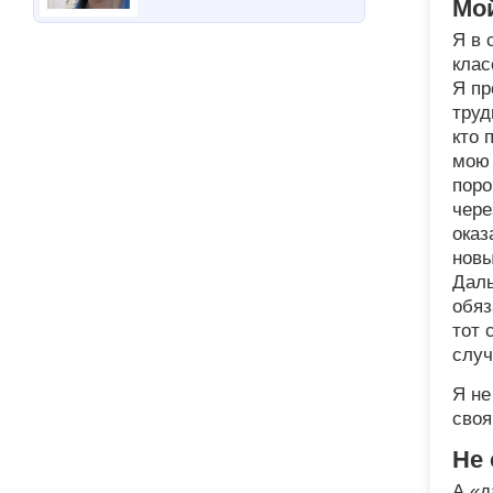
Мо
Я в 
клас
Я пр
труд
кто 
мою 
поро
чере
оказ
новы
Даль
обяз
тот 
случ
Я не
своя
Не 
А «д