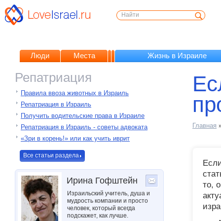
Люди
Места
Жизнь в Израиле
Репатриация
Ес
Правила ввоза животных в Израиль
пр
Репатриация в Израиль
Получить водительские права в Израиле
Главная
Репатриация в Израиль - советы адвоката
«Зри в корень!» или как учить иврит
Все статьи раздела
Если
стат
Ирина Гофштейн
то, 
Израильский учитель, душа и
акту
мудрость компании и просто
изра
человек, который всегда
подскажет, как лучше.