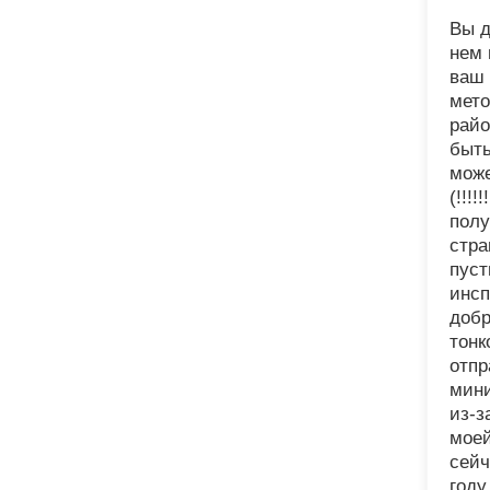
Вы д
нем 
ваш 
мето
райо
быть
може
(!!!
полу
стра
пуст
инсп
добр
тонк
отпр
мини
из-з
моей
сейч
году.