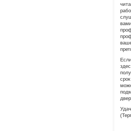
чита
рабо
слуш
вами
проф
проф
ваше
прет
Если
здес
полу
срок
можн
подм
две
Удач
(Тер