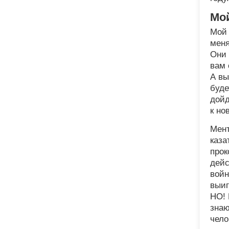
Мо
Мой 
меня
Они 
вам 
А вы
буде
дойд
к но
Мен
каза
прок
дейс
войн
выиг
НО! 
знаю
чело