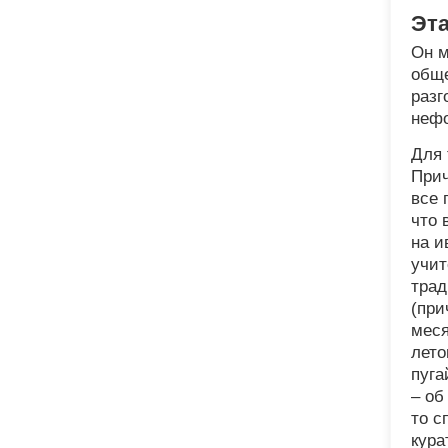
Эта
Он м
обще
разг
нефо
Для 
Прич
все 
что 
на и
учит
трад
(при
меся
лето
пуга
– об
то с
кура