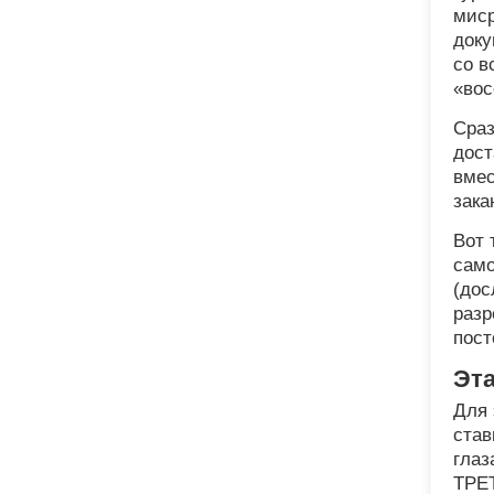
мис
доку
со в
«вос
Сраз
дост
вмес
зака
Вот 
само
(дос
разр
пост
Эта
Для 
став
глаз
ТРЕ