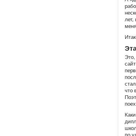
рабо
неск
лет,
мен
Итак
Эт
Это,
сайт
перв
посл
стал
что 
Поэт
поех
Каки
дипл
школ
по у