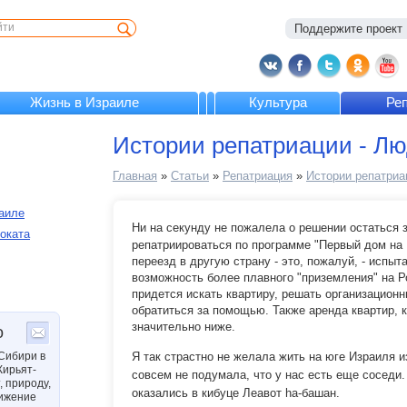
Поддержите проект :
Жизнь в Израиле
Культура
Ре
Истории репатриации - Л
Главная
»
Статьи
»
Репатриация
»
Истории репатриа
аиле
Ни на секунду не пожалела о решении остаться з
воката
репатриироваться по программе "Первый дом на Р
переезд в другую страну - это, пожалуй, - испыт
возможность более плавного "приземления" на Р
придется искать квартиру, решать организационн
обратиться за помощью. Также аренда квартир, 
значительно ниже.
о
Сибири в
Я так страстно не желала жить на юге Израиля и
Кирьят-
совсем не подумала, что у нас есть еще соседи
, природу,
оказались в кибуце Леавот hа-башан.
ижение