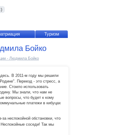
)
патриация
Туризм
юдмила Бойко
ции - Людмила Бойко
десь. В 2011-м году м
ы решили
одине". Переезд - это стресс, а
ание. Стоило использовать
одину. Мы знали, что нам не
ые вопросы, что будет к кому
коммунальные платежи в кибуцах
з-за неспокойной обстановки, что
. Неспокойные соседи! Так мы