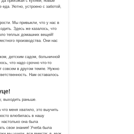
 да прихожая с кухней, новые
 еда. Уютно, устроено с заботой,
рости. Мы привыкли, что у нас в
одить. Здесь же казалось, что
было теплых домашних вещей!
естного производства. Они нас
ком, детским садом, больничной
ось, что надо срочно что-то
ет совсем в другом темпе. Нужно
тветственность. Нам оставалось
уце!
у, выходить раньше.
на что меня хватило, это выучить
просто влюбилась в нашу
- настолько она была
ать свои знания! Учеба была
роки мы учили, все вместе: я, муж