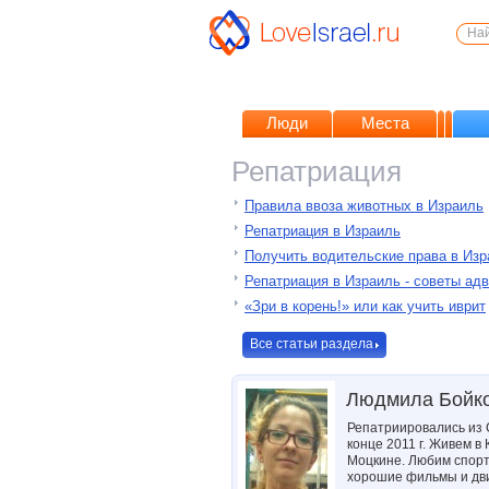
Люди
Места
Репатриация
Правила ввоза животных в Израиль
Репатриация в Израиль
Получить водительские права в Изр
Репатриация в Израиль - советы ад
«Зри в корень!» или как учить иврит
Все статьи раздела
Людмила Бойк
Репатриировались из 
конце 2011 г. Живем в 
Моцкине. Любим спорт
хорошие фильмы и дв