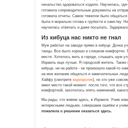
начальство здороваться ходило. Научилась, где-
готовила сопроводительные документы на отправ
готовила отчеты. Самое тяжелое было общаться 
была я морально готова к грубости и хамству. Но
научилась отвечать и даже посылать. Задержала
Из кибуца нас никто не гнал
Муж работал на заводе прямо в кибуце. Дочка у
танцы. Все было хорошо и слишком комфортно. П
месте. Хотелось жить в городе, слышать шум ули
Израиль еще лучше. Я городской житель. Также 
кибуце, ни на работе - не произошло какой-то хи
на мое желание общаться и замечательных люде
Хайфу (смотрите
видеоролик
), но это уже совсе
имел место такой момент: после того, что все ст
комфортной, захотелось опять изменений, какого
Мы рады, что живем здесь, в Израиле. Учим нов
интересными людьми, совершаем ошибки и учим
пожалела о решении оказаться здесь.