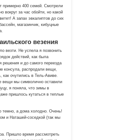
т примерно 400 семей. Смотрели
о вокруг за час обойти, но какой
ветет! А запах эвкалиптов до сих
ассейн, магазинчик, кибуцные
а.
аильского везения
ло везти. Не успела я позвонить
рядок действий, как была
я решения и до самого переезда
ие консула, распродали вещи,
, как очутились в Тель-Авиве.
ие вещи мы символично оставили
уцу, я поняла, что зимы в
даже пришлось кутаться в теплые
 темно, а дома холодно. Очень!
ом и Наташей-соседкой (так мы
тра. Пришло время рассмотреть