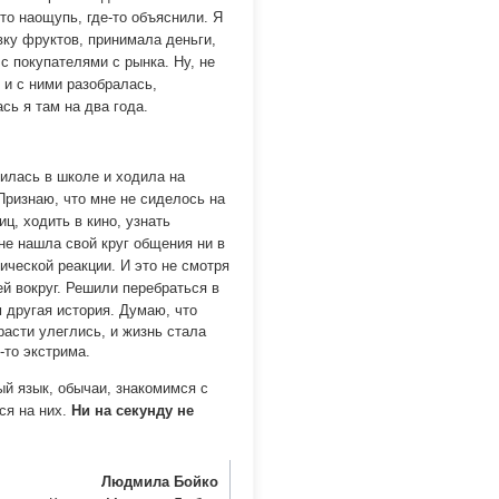
то наощупь, где-то объяснили. Я
ку фруктов, принимала деньги,
с покупателями с рынка. Ну, не
 и с ними разобралась,
сь я там на два года.
чилась в школе и ходила на
ризнаю, что мне не сиделось на
ц, ходить в кино, узнать
не нашла свой круг общения ни в
мической реакции. И это не смотря
й вокруг. Решили перебраться в
м другая история.
Думаю, что
расти улеглись, и жизнь стала
-то экстрима.
ый язык, обычаи, знакомимся с
ся на них.
Ни на секунду не
Людмила Бойко