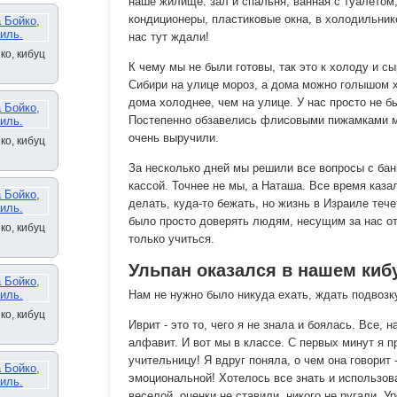
наше жилище: зал и спальня, ванная с туалетом,
кондиционеры, пластиковые окна, в холодильнике
нас тут ждали!
ко, кибуц
К чему мы не были готовы, так это к холоду и сы
Сибири на улице мороз, а дома можно голышом х
дома холоднее, чем на улице. У нас просто не 
Постепенно обзавелись флисовыми пижамками м
очень выручили.
ко, кибуц
За несколько дней мы решили все вопросы с бан
кассой. Точнее не мы, а Наташа. Все время казал
делать, куда-то бежать, но жизнь в Израиле теч
было просто доверять людям, несущим за нас о
ко, кибуц
только учиться.
Ульпан оказался в нашем киб
Нам не нужно было никуда ехать, ждать подвозк
ко, кибуц
Иврит - это то, чего я не знала и боялась. Все, 
алфавит. И вот мы в классе. С первых минут я 
учительницу! Я вдруг поняла, о чем она говорит 
эмоциональной! Хотелось все знать и использов
веселой, оценки не ставили, никого не ругали. У