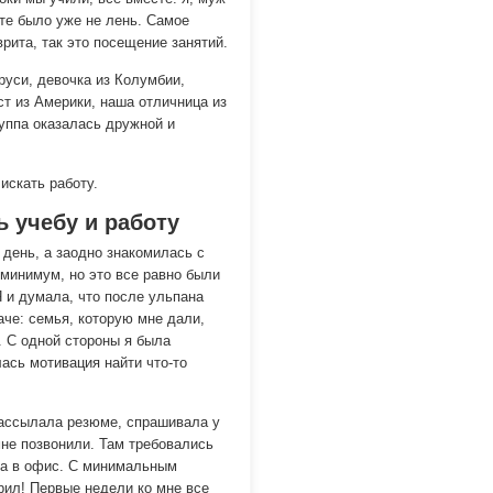
сте было уже не лень. Самое
врита, так это посещение занятий.
руси, девочка из Колумбии,
ст из Америки, наша отличница из
руппа оказалась дружной и
искать работу.
 учебу и работу
 день, а заодно знакомилась с
минимум, но это все равно были
Я и думала, что после ульпана
аче: семья, которую мне дали,
. С одной стороны я была
лась мотивация найти что-то
рассылала резюме, спрашивала у
мне позвонили. Там требовались
да в офис. С минимальным
ерил! Первые недели ко мне все