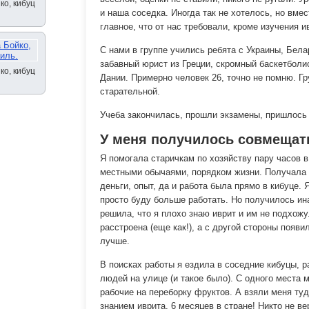
ко, кибуц
и наша соседка. Иногда так не хотелось, но вме
главное, что от нас требовали, кроме изучения и
С нами в группе учились ребята с Украины, Бела
забавный юрист из Греции, скромный баскетболи
ко, кибуц
Дании. Примерно человек 26, точно не помню. Г
старательной.
Учеба закончилась, прошли экзамены, пришлось 
У меня получилось совмещать
Я помогала старичкам по хозяйству пару часов в
местными обычаями, порядком жизни. Получала 
деньги, опыт, да и работа была прямо в кибуце. 
просто буду больше работать. Но получилось ин
решила, что я плохо знаю иврит и им не подхожу
расстроена (еще как!), а с другой стороны появи
лучше.
В поисках работы я ездила в соседние кибуцы, 
людей на улице (и такое было). С одного места 
рабочие на переборку фруктов. А взяли меня ту
знанием иврита, 6 месяцев в стране! Никто не в