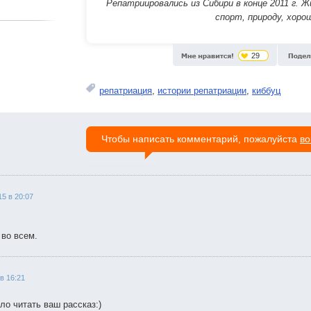
Репатриировались из Сибири в конце 2011 г. 
спорт, природу, хоро
29
репатриация
,
истории репатриации
,
киббуц
Чтобы написать комментарий, пожалуйста
во
15 в 20:07
 во всем.
в 16:21
ло читать ваш рассказ:)