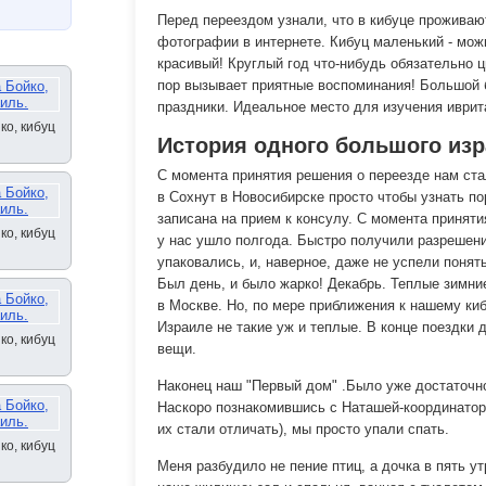
Перед переездом узнали, что в кибуце проживаю
фотографии в интернете. Кибуц маленький - можн
красивый! Круглый год что-нибудь обязательно ц
пор вызывает приятные воспоминания! Большой б
праздники. Идеальное место для изучения иврит
ко, кибуц
История одного большого изр
С момента принятия решения о переезде нам ста
в Сохнут в Новосибирске просто чтобы узнать по
записана на прием к консулу. С момента приняти
ко, кибуц
у нас ушло полгода. Быстро получили разрешен
упаковались, и, наверное, даже не успели понять
Был день, и было жарко! Декабрь. Теплые зимн
в Москве. Но, по мере приближения к нашему киб
Израиле не такие уж и теплые. В конце поездки 
ко, кибуц
вещи.
Наконец наш "Первый дом" .Было уже достаточно
Наскоро познакомившись с Наташей-координатор
их стали отличать), мы просто упали спать.
ко, кибуц
Меня разбудило не пение птиц, а дочка в пять у