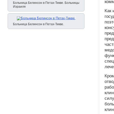
комм
Больница Белинсон в Петах-Тикве. Больницы
Израиля
Как 
госу
поэт
Больница Белинсон в Петах-Тикве.
конс
пред
пред
част
медс
функ
спец
лече
Кром
отво
рабо
клин
силу
боль
клин