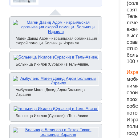
(сол
свят
Тель
лече
ежег
высо
Маген Давид Адом - израильская организация
срав
скорой помощи. Больницы Израиля
отно
боль
100 
Больница Ихилов (Сураски) в Тель-Авиве.
Изра
моби
ними
Амбуланс Маген Давид Адом Больницы
свои
Израиля
прох
собс
пото
Больница Ихилов (Сураски) в Тель-Авиве.
Изра
поли
госу