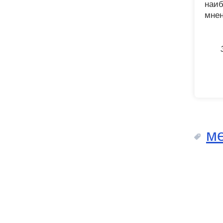
наиб
мнен
м