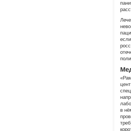
пани
расс
Лече
нево
паци
если
росс
отеч
поли
Ме
«Рам
цент
спец
напр
лабо
в нё
пров
треб
коро