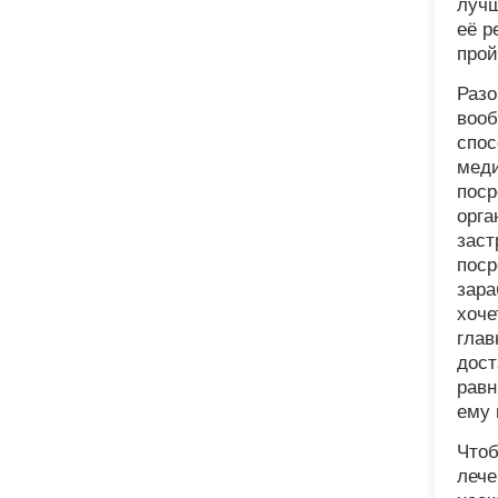
лучш
её р
прой
Разо
вооб
спос
меди
поср
орга
заст
поср
зара
хоче
глав
дост
равн
ему 
Чтоб
лече