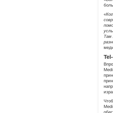
боль
«
Ког
совр
помо
услы
Там 
разн
меди
Tel
Впро
Medi
прин
при
напр
изра
Чтоб
Medi
обес