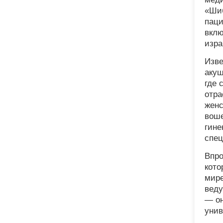
«Шиб
паци
вклю
изра
Изве
акуш
где 
отра
женс
воше
гине
спец
Впро
кото
мире
веду
— он
унив