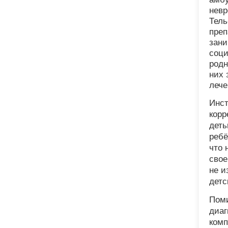
невр
Тель
преп
зани
соци
родн
них 
лече
Инст
корр
деть
ребё
что 
свое
не и
детс
Поми
диаг
комп