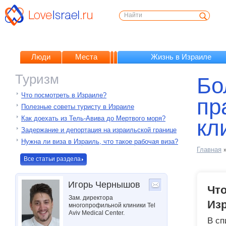
Люди
Места
Жизнь в Израиле
Туризм
Бо
Что посмотреть в Израиле?
пр
Полезные советы туристу в Израиле
Как доехать из Тель-Авива до Мертвого моря?
кл
Задержание и депортация на израильской границе
Нужна ли виза в Израиль, что такое рабочая виза?
Главная
Все статьи раздела
Игорь Чернышов
Что
Зам. директора
Из
многопрофильной клиники Tel
Aviv Medical Center.
В сп