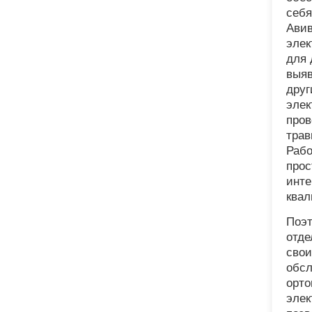
себя
Авив
элек
для 
выяв
друг
эле
пров
трав
Рабо
прос
инте
квал
Поэт
отде
свои
обсл
орто
элек