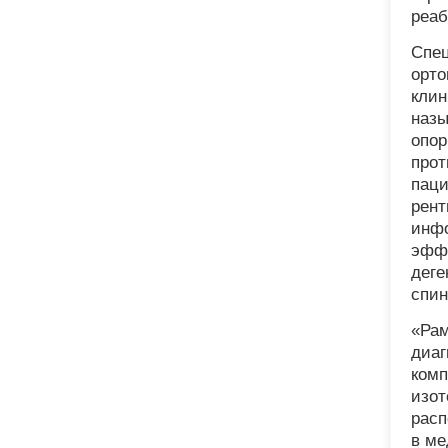
реаб
Спец
орто
клин
назы
опор
прот
паци
рент
инфо
эффе
деге
спин
«Рам
диаг
комп
изот
расп
в ме