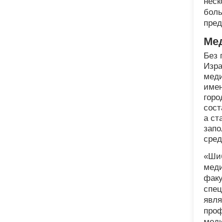
неск
боль
пред
Ме
Без 
Изра
меди
имен
горо
сост
а ст
запо
сре
«Шиб
меди
факу
спец
явля
проф
меди