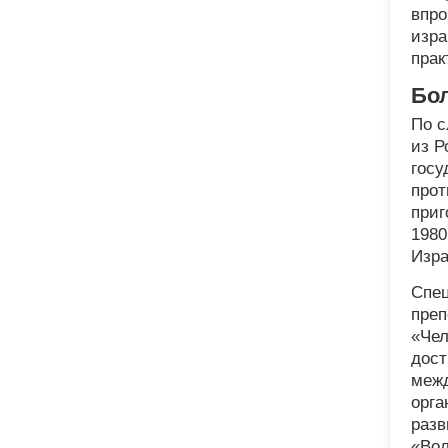
впро
изра
прак
Бо
По с
из Р
госу
прот
приг
1980
Изра
Спец
преп
«Чел
дост
межд
орга
разв
«Вол