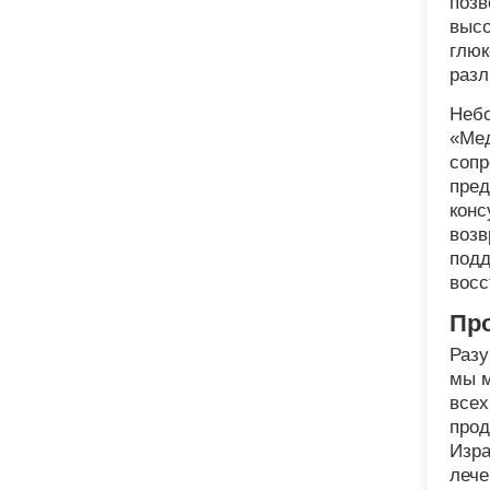
позв
высо
глюк
разл
Небо
«Мед
сопр
пред
конс
возв
подд
восс
Пр
Разу
мы м
всех
прод
Изра
лече