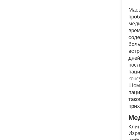
Масш
проб
меди
врем
соде
боль
встр
дней
посл
паци
конс
Шоме
паци
тако
прих
Ме
Клин
Изра
амбу