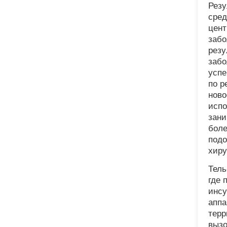
Резу
сред
цент
забо
резу
забо
успе
по р
ново
испо
зани
боле
подо
хиру
Тель
где 
инсу
аппа
терр
вызо