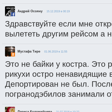
Андрей Осояну
15.12.2019 в 00:19
Здравствуйте если мне откр
вылететь другим рейсом а 
Мустафа Тире
01.06.2019 в 11:55
Это не байки у костра. Это
рикухи остро ненавидящие в
Депортирован не был. Посл
погранодэбилов занимали от
Лариса Коломийцева
21.07.2018 в 10:22