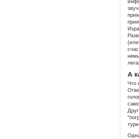
инфо
звуч
прим
прие
Изра
Разв
(или
счас
немы
лега
А к
Что
Отве
голо
само
Друг
"пог
тури
Одна