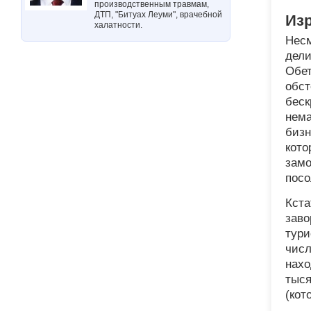
производственным травмам,
ДТП, "Битуах Леуми", врачебной
Изр
халатности.
Несм
дели
Обет
обст
беск
нема
бизн
кото
замо
посо
Кста
заво
тури
числ
нахо
тыся
(кот