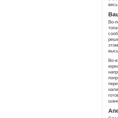
весь
Ва
Во-п
топа
сооб
реше
этом
высы
Во-в
юрис
напр
попр
пере
нали
гото
шанс
Ап