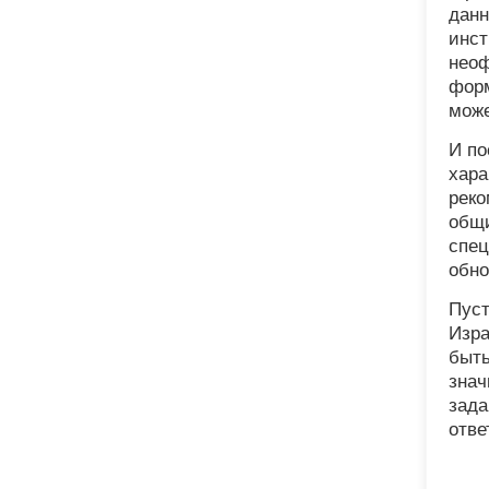
данн
инст
неоф
форм
може
И по
хара
реко
общи
спец
обно
Пуст
Изра
быть
знач
зада
отве