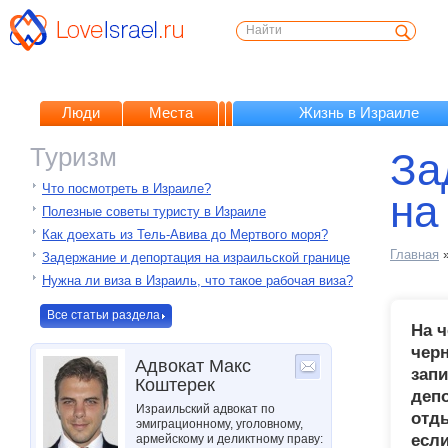
Люди
Места
Жизнь в Израиле
Туризм
За
Что посмотреть в Израиле?
на
Полезные советы туристу в Израиле
Как доехать из Тель-Авива до Мертвого моря?
Главная
Задержание и депортация на израильской границе
Нужна ли виза в Израиль, что такое рабочая виза?
Все статьи раздела
На ч
чер
Адвокат Макс
запи
Коштерек
деп
Израильский адвокат по
отды
эмиграционному, уголовному,
если
армейскому и деликтному праву: