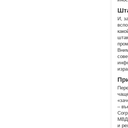
Шт
И, з
вспо
како
штам
пром
Вним
сове
инфо
изра
При
Пере
чаще
«зач
– въ
Согр
МВД 
и ре