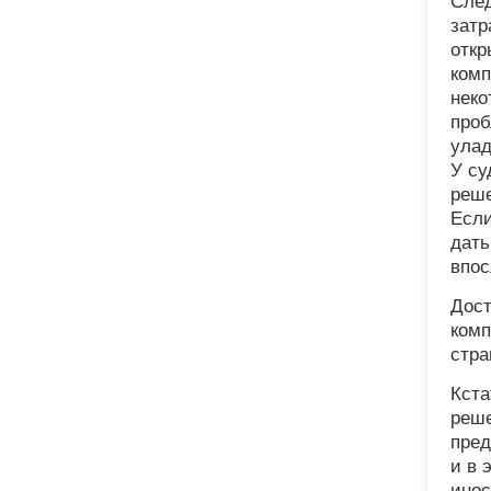
След
затр
откр
комп
неко
проб
улад
У су
реше
Если
дать
впос
Дост
комп
стра
Кста
реше
пред
и в 
инос