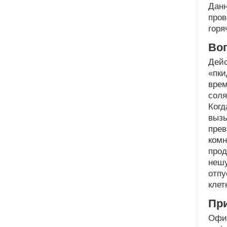
Данн
пров
горя
Во
Дейс
«пки
врем
соля
Когд
вызы
прев
комн
прод
нешу
отпу
клет
При
Офиц