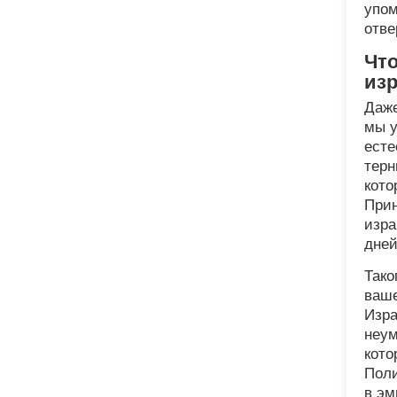
упом
отве
Что
из
Даже
мы у
есте
терн
кото
Прин
изра
дней
Тако
ваше
Изра
неум
кото
Поли
в эм